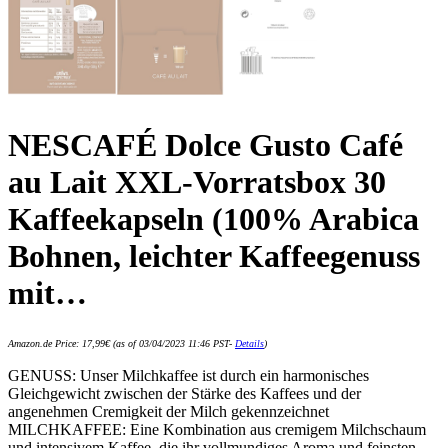
NESCAFÉ Dolce Gusto Café
au Lait XXL-Vorratsbox 30
Kaffeekapseln (100% Arabica
Bohnen, leichter Kaffeegenuss
mit…
Amazon.de Price:
17,99
€
(as of 03/04/2023 11:46 PST-
Details
)
GENUSS: Unser Milchkaffee ist durch ein harmonisches
Gleichgewicht zwischen der Stärke des Kaffees und der
angenehmen Cremigkeit der Milch gekennzeichnet
MILCHKAFFEE: Eine Kombination aus cremigem Milchschaum
und intensivem Kaffee, die ihr vollmundiges Aroma und feinsten