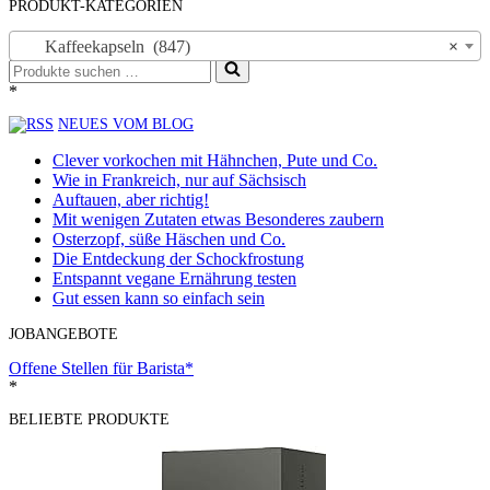
PRODUKT-KATEGORIEN
Kaffeekapseln (847)
×
Suchen
nach …
*
NEUES VOM BLOG
Clever vorkochen mit Hähnchen, Pute und Co.
Wie in Frankreich, nur auf Sächsisch
Auftauen, aber richtig!
Mit wenigen Zutaten etwas Besonderes zaubern
Osterzopf, süße Häschen und Co.
Die Entdeckung der Schockfrostung
Entspannt vegane Ernährung testen
Gut essen kann so einfach sein
JOBANGEBOTE
Offene Stellen für Barista*
*
BELIEBTE PRODUKTE