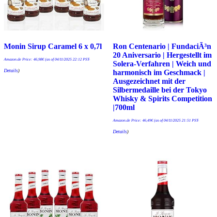
Monin Sirup Caramel 6 x 0,7l
Ron Centenario | FundaciÃ³n
20 Aniversario | Hergestellt im
Amazon.de Price:
46,98
€
(as of 04/11/2025 22:12 PST-
Solera-Verfahren | Weich und
Details
)
harmonisch im Geschmack |
Ausgezeichnet mit der
Silbermedaille bei der Tokyo
Whisky & Spirits Competition
|700ml
Amazon.de Price:
46,49
€
(as of 04/11/2025 21:51 PST-
Details
)