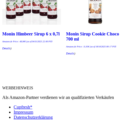
Monin Himbeer Sirup 6 x 0,7l
Monin Sirup Cookie Choco
700 ml
Amazon.de Price:
48,90
€
(as of 04/11/2025 22:00 PST-
Amazon.de Price:
11,93
€
(as of 18/10/2025 00:17 PST-
Details
)
Details
)
WERBEHINWEIS
Als Amazon-Partner verdienen wir an qualifizierten Verkäufen
Cupfresh*
Impressum
Datenschutzerklärung