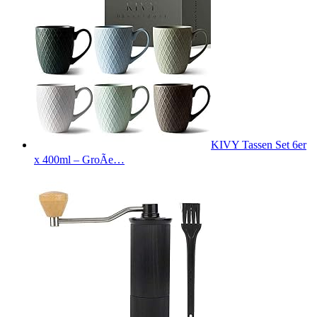
KIVY Tassen Set 6er
x 400ml – GroÃe…