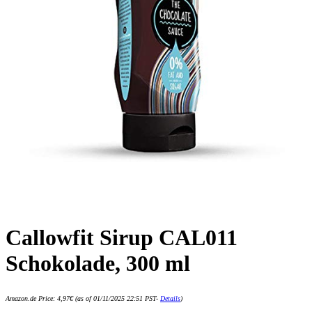
Callowfit Sirup CAL011
Schokolade, 300 ml
Amazon.de Price:
4,97
€
(as of 01/11/2025 22:51 PST-
Details
)