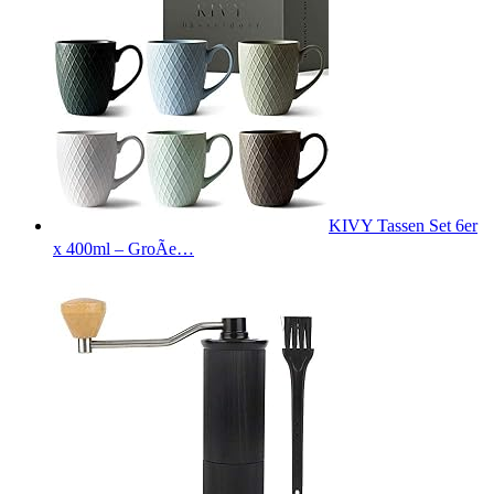
KIVY Tassen Set 6er
x 400ml – GroÃe…