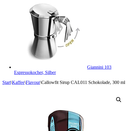
Giannini 103
Espressokocher, Silber
Start
\
Kaffee
\
Flavour
\
Callowfit Sirup CAL011 Schokolade, 300 ml