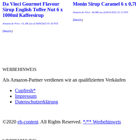
Da Vinci Gourmet Flavour
Monin Sirup Caramel 6 x 0,7l
Sirup English Toffee Nut 6 x
Amazon.de Price:
46,98
€
(as of 04/11/2025 22:12 PST-
1000ml Kaffeesirup
Details
)
Amazon.de Price:
61,18
€
(as of 18/09/2025 01:56 PST-
Details
)
WERBEHINWEIS
Als Amazon-Partner verdienen wir an qualifizierten Verkäufen
Cupfresh*
Impressum
Datenschutzerklärung
©2020
eh-content
. All Rights Reserved.
*/** Werbehinweis