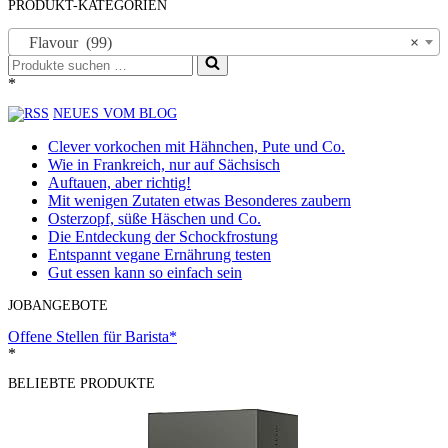
PRODUKT-KATEGORIEN
Flavour (99)
×
Suchen
nach …
*
NEUES VOM BLOG
Clever vorkochen mit Hähnchen, Pute und Co.
Wie in Frankreich, nur auf Sächsisch
Auftauen, aber richtig!
Mit wenigen Zutaten etwas Besonderes zaubern
Osterzopf, süße Häschen und Co.
Die Entdeckung der Schockfrostung
Entspannt vegane Ernährung testen
Gut essen kann so einfach sein
JOBANGEBOTE
Offene Stellen für Barista*
*
BELIEBTE PRODUKTE