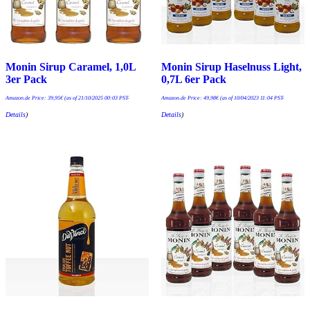
Monin Sirup Caramel, 1,0L
Monin Sirup Haselnuss Light,
3er Pack
0,7L 6er Pack
Amazon.de Price:
39,95
€
(as of 21/10/2025 00:03 PST-
Amazon.de Price:
49,98
€
(as of 10/04/2023 11:04 PST-
Details
)
Details
)