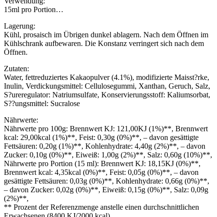
Verwendung:
15ml pro Portion…
Lagerung:
Kühl, prosaisch im Übrigen dunkel ablagern. Nach dem Öffnen im
Kühlschrank aufbewaren. Die Konstanz verringert sich nach dem
Öffnen.
Zutaten:
Water, fettreduziertes Kakaopulver (4.1%), modifizierte Maisst?rke,
Inulin, Verdickungsmittel: Cellulosegummi, Xanthan, Geruch, Salz,
S?ureregulator: Natriumsulfate, Konservierungsstoff: Kaliumsorbat,
S??ungsmittel: Sucralose
Nährwerte:
Nährwerte pro 100g: Brennwert KJ: 121,00KJ (1%)**, Brennwert
kcal: 29,00kcal (1%)**, Feist: 0,30g (0%)**, – davon gesättigte
Fettsäuren: 0,20g (1%)**, Kohlenhydrate: 4,40g (2%)**, – davon
Zucker: 0,10g (0%)**, Eiweiß: 1,00g (2%)**, Salz: 0,60g (10%)**,
Nährwerte pro Portion (15 ml): Brennwert KJ: 18,15KJ (0%)**,
Brennwert kcal: 4,35kcal (0%)**, Feist: 0,05g (0%)**, – davon
gesättigte Fettsäuren: 0,03g (0%)**, Kohlenhydrate: 0,66g (0%)**,
– davon Zucker: 0,02g (0%)**, Eiweiß: 0,15g (0%)**, Salz: 0,09g
(2%)**,
** Prozent der Referenzmenge anstelle einen durchschnittlichen
Erwachsenen (8400 KJ/2000 kcal)