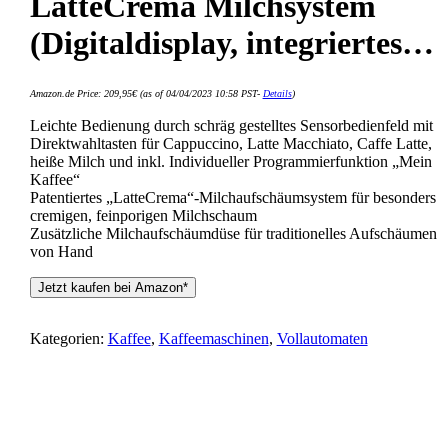
LatteCrema Milchsystem
(Digitaldisplay, integriertes…
Amazon.de Price:
209,95
€
(as of 04/04/2023 10:58 PST-
Details
)
Leichte Bedienung durch schräg gestelltes Sensorbedienfeld mit
Direktwahltasten für Cappuccino, Latte Macchiato, Caffe Latte,
heiße Milch und inkl. Individueller Programmierfunktion „Mein
Kaffee“
Patentiertes „LatteCrema“-Milchaufschäumsystem für besonders
cremigen, feinporigen Milchschaum
Zusätzliche Milchaufschäumdüse für traditionelles Aufschäumen
von Hand
Jetzt kaufen bei Amazon*
Kategorien:
Kaffee
,
Kaffeemaschinen
,
Vollautomaten