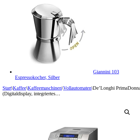
Giannini 103
Espressokocher, Silber
Start
\
Kaffee
\
Kaffeemaschinen
\
Vollautomaten
\
De’Longhi PrimaDonna
(Digitaldisplay, integriertes…