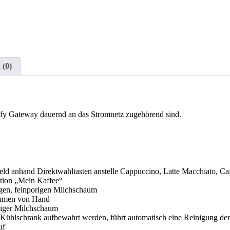
 (0)
ify Gateway dauernd an das Stromnetz zugehörend sind.
eld anhand Direktwahltasten anstelle Cappuccino, Latte Macchiato, Ca
ktion „Mein Kaffee“
igen, feinporigen Milchschaum
häumen von Hand
miger Milchschaum
 Kühlschrank aufbewahrt werden, führt automatisch eine Reinigung der
uf