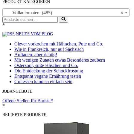
PRODUKT-KATEGORIEN
Vollautomaten (485)
×
Suchen
nach …
*
NEUES VOM BLOG
Clever vorkochen mit Hähnchen, Pute und Co.
Wie in Frankreich, nur auf Sächsisch
Auftauen, aber richtig!
Mit wenigen Zutaten etwas Besonderes zaubern
Osterzopf, süße Häschen und Co.
Die Entdeckung der Schockfrostung
Entspannt vegane Ernährung testen
Gut essen kann so einfach sein
JOBANGEBOTE
Offene Stellen für Barista*
*
BELIEBTE PRODUKTE