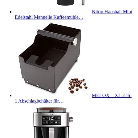
Nitrip Haushalt Mini
Edelstahl Manuelle Kaffeemühle…
MELOX – XL 2-in-
1 Abschlagbehälter für…