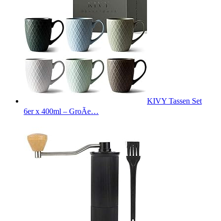
KIVY Tassen Set
6er x 400ml – GroÃe…