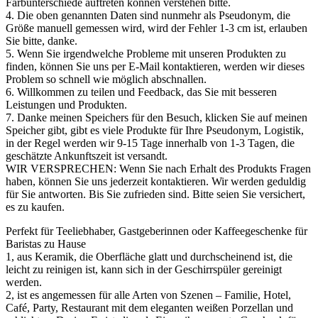
Farbunterschiede auftreten können verstehen bitte.
4. Die oben genannten Daten sind nunmehr als Pseudonym, die
Größe manuell gemessen wird, wird der Fehler 1-3 cm ist, erlauben
Sie bitte, danke.
5. Wenn Sie irgendwelche Probleme mit unseren Produkten zu
finden, können Sie uns per E-Mail kontaktieren, werden wir dieses
Problem so schnell wie möglich abschnallen.
6. Willkommen zu teilen und Feedback, das Sie mit besseren
Leistungen und Produkten.
7. Danke meinen Speichers für den Besuch, klicken Sie auf meinen
Speicher gibt, gibt es viele Produkte für Ihre Pseudonym, Logistik,
in der Regel werden wir 9-15 Tage innerhalb von 1-3 Tagen, die
geschätzte Ankunftszeit ist versandt.
WIR VERSPRECHEN: Wenn Sie nach Erhalt des Produkts Fragen
haben, können Sie uns jederzeit kontaktieren. Wir werden geduldig
für Sie antworten. Bis Sie zufrieden sind. Bitte seien Sie versichert,
es zu kaufen.
Perfekt für Teeliebhaber, Gastgeberinnen oder Kaffeegeschenke für
Baristas zu Hause
1, aus Keramik, die Oberfläche glatt und durchscheinend ist, die
leicht zu reinigen ist, kann sich in der Geschirrspüler gereinigt
werden.
2, ist es angemessen für alle Arten von Szenen – Familie, Hotel,
Café, Party, Restaurant mit dem eleganten weißen Porzellan und