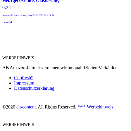
HeiÃgetrÃ¤nke, Glasflasche,
0.7 l
Amazon.de Price:
11,44
€
(as of 20/10/2025 23:43 PST-
Details
)
WERBEHINWEIS
Als Amazon-Partner verdienen wir an qualifizierten Verkäufen
Cupfresh*
Impressum
Datenschutzerklärung
©2020
eh-content
. All Rights Reserved.
*/** Werbehinweis
WERBEHINWEIS