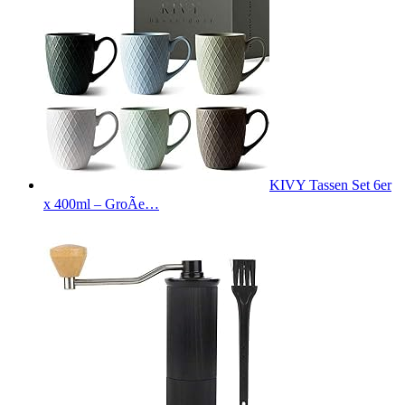
KIVY Tassen Set 6er
x 400ml – GroÃe…