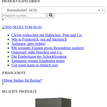
PRODUKT-KATEGORIEN
Baristabedarf (419)
×
Suchen
nach …
*
NEUES VOM BLOG
Clever vorkochen mit Hähnchen, Pute und Co.
Wie in Frankreich, nur auf Sächsisch
Auftauen, aber richtig!
Mit wenigen Zutaten etwas Besonderes zaubern
Osterzopf, süße Häschen und Co.
Die Entdeckung der Schockfrostung
Entspannt vegane Ernährung testen
Gut essen kann so einfach sein
JOBANGEBOTE
Offene Stellen für Barista*
*
BELIEBTE PRODUKTE