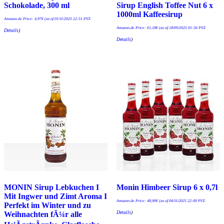
Schokolade, 300 ml
Sirup English Toffee Nut 6 x
1000ml Kaffeesirup
Amazon.de Price:
4,97
€
(as of 01/11/2025 22:51 PST-
Amazon.de Price:
61,18
€
(as of 18/09/2025 01:56 PST-
Details
)
Details
)
MONIN Sirup Lebkuchen I
Monin Himbeer Sirup 6 x 0,7l
Mit Ingwer und Zimt Aroma I
Amazon.de Price:
48,90
€
(as of 04/11/2025 22:00 PST-
Perfekt im Winter und zu
Details
)
Weihnachten fÃ¼r alle