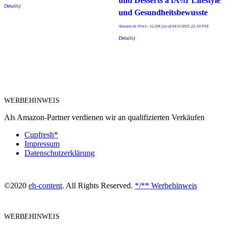
und Desserts â fÃ¼r Lifestyle
Details
)
und Gesundheitsbewusste
Amazon.de Price:
12,59
€
(as of 04/11/2025 22:10 PST-
Details
)
WERBEHINWEIS
Als Amazon-Partner verdienen wir an qualifizierten Verkäufen
Cupfresh*
Impressum
Datenschutzerklärung
©2020
eh-content
. All Rights Reserved.
*/** Werbehinweis
WERBEHINWEIS