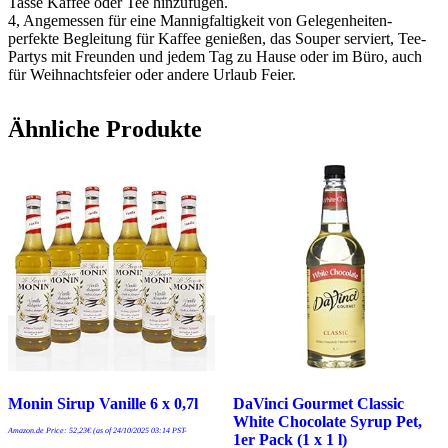
Tasse Kaffee oder Tee hinzufügen.
4, Angemessen für eine Mannigfaltigkeit von Gelegenheiten-
perfekte Begleitung für Kaffee genießen, das Souper serviert, Tee-
Partys mit Freunden und jedem Tag zu Hause oder im Büro, auch
für Weihnachtsfeier oder andere Urlaub Feier.
Ähnliche Produkte
Monin Sirup Vanille 6 x 0,7l
DaVinci Gourmet Classic
White Chocolate Syrup Pet,
Amazon.de Price:
52,23
€
(as of 24/10/2025 03:14 PST-
1er Pack (1 x 1 l)