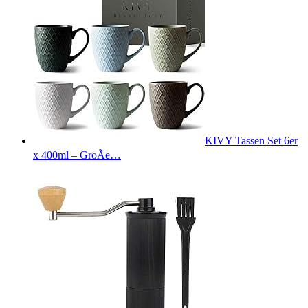
KIVY Tassen Set 6er
x 400ml – GroÃe…