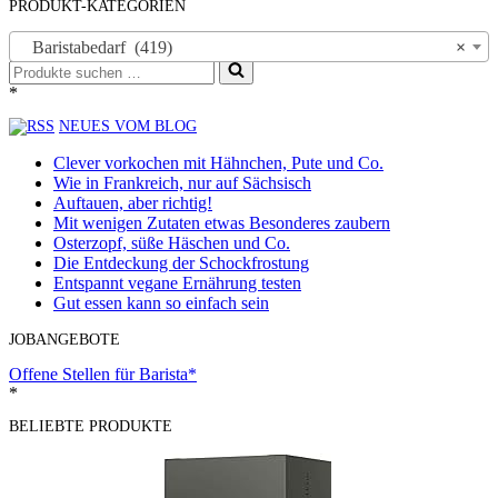
PRODUKT-KATEGORIEN
Baristabedarf (419)
×
Suchen
nach …
*
NEUES VOM BLOG
Clever vorkochen mit Hähnchen, Pute und Co.
Wie in Frankreich, nur auf Sächsisch
Auftauen, aber richtig!
Mit wenigen Zutaten etwas Besonderes zaubern
Osterzopf, süße Häschen und Co.
Die Entdeckung der Schockfrostung
Entspannt vegane Ernährung testen
Gut essen kann so einfach sein
JOBANGEBOTE
Offene Stellen für Barista*
*
BELIEBTE PRODUKTE