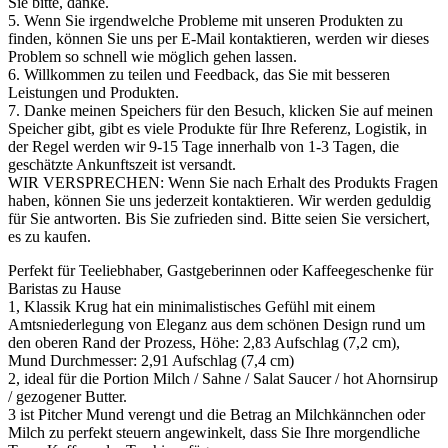
Sie bitte, danke.
5. Wenn Sie irgendwelche Probleme mit unseren Produkten zu
finden, können Sie uns per E-Mail kontaktieren, werden wir dieses
Problem so schnell wie möglich gehen lassen.
6. Willkommen zu teilen und Feedback, das Sie mit besseren
Leistungen und Produkten.
7. Danke meinen Speichers für den Besuch, klicken Sie auf meinen
Speicher gibt, gibt es viele Produkte für Ihre Referenz, Logistik, in
der Regel werden wir 9-15 Tage innerhalb von 1-3 Tagen, die
geschätzte Ankunftszeit ist versandt.
WIR VERSPRECHEN: Wenn Sie nach Erhalt des Produkts Fragen
haben, können Sie uns jederzeit kontaktieren. Wir werden geduldig
für Sie antworten. Bis Sie zufrieden sind. Bitte seien Sie versichert,
es zu kaufen.
Perfekt für Teeliebhaber, Gastgeberinnen oder Kaffeegeschenke für
Baristas zu Hause
1, Klassik Krug hat ein minimalistisches Gefühl mit einem
Amtsniederlegung von Eleganz aus dem schönen Design rund um
den oberen Rand der Prozess, Höhe: 2,83 Aufschlag (7,2 cm),
Mund Durchmesser: 2,91 Aufschlag (7,4 cm)
2, ideal für die Portion Milch / Sahne / Salat Saucer / hot Ahornsirup
/ gezogener Butter.
3 ist Pitcher Mund verengt und die Betrag an Milchkännchen oder
Milch zu perfekt steuern angewinkelt, dass Sie Ihre morgendliche