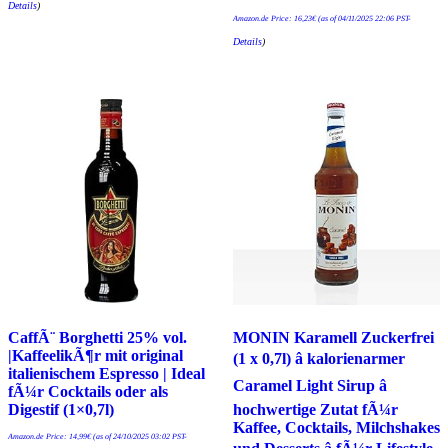
Details
)
Amazon.de Price:
16,23
€
(as of 04/11/2025 22:06 PST-
Details
)
CaffÃ¨ Borghetti 25% vol.
MONIN Karamell Zuckerfrei
|KaffeelikÃ¶r mit original
(1 x 0,7l) â kalorienarmer
italienischem Espresso | Ideal
Caramel Light Sirup â
fÃ¼r Cocktails oder als
Digestif (1×0,7l)
hochwertige Zutat fÃ¼r
Kaffee, Cocktails, Milchshakes
Amazon.de Price:
14,99
€
(as of 24/10/2025 03:02 PST-