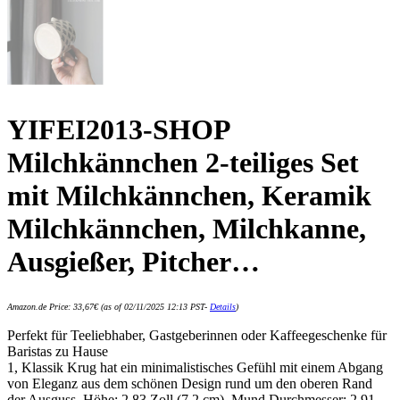
YIFEI2013-SHOP
Milchkännchen 2-teiliges Set
mit Milchkännchen, Keramik
Milchkännchen, Milchkanne,
Ausgießer, Pitcher…
Amazon.de Price:
33,67
€
(as of 02/11/2025 12:13 PST-
Details
)
Perfekt für Teeliebhaber, Gastgeberinnen oder Kaffeegeschenke für
Baristas zu Hause
1, Klassik Krug hat ein minimalistisches Gefühl mit einem Abgang
von Eleganz aus dem schönen Design rund um den oberen Rand
der Ausguss, Höhe: 2,83 Zoll (7,2 cm), Mund Durchmesser: 2,91