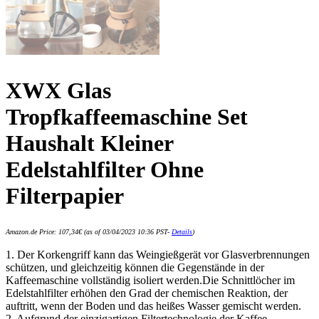
XWX Glas
Tropfkaffeemaschine Set
Haushalt Kleiner
Edelstahlfilter Ohne
Filterpapier
Amazon.de Price:
107,34
€
(as of 03/04/2023 10:36 PST-
Details
)
1. Der Korkengriff kann das Weingießgerät vor Glasverbrennungen
schützen, und gleichzeitig können die Gegenstände in der
Kaffeemaschine vollständig isoliert werden.Die Schnittlöcher im
Edelstahlfilter erhöhen den Grad der chemischen Reaktion, der
auftritt, wenn der Boden und das heißes Wasser gemischt werden.
2. Aufgrund der einzigartigen Filtertechnologie der Kaffee-