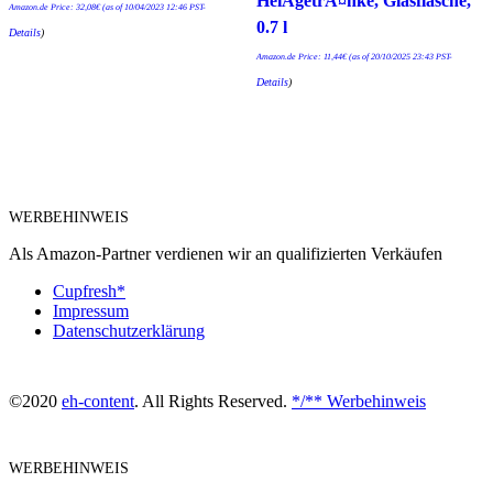
HeiÃgetrÃ¤nke, Glasflasche,
Amazon.de Price:
32,08
€
(as of 10/04/2023 12:46 PST-
0.7 l
Details
)
Amazon.de Price:
11,44
€
(as of 20/10/2025 23:43 PST-
Details
)
WERBEHINWEIS
Als Amazon-Partner verdienen wir an qualifizierten Verkäufen
Cupfresh*
Impressum
Datenschutzerklärung
©2020
eh-content
. All Rights Reserved.
*/** Werbehinweis
WERBEHINWEIS