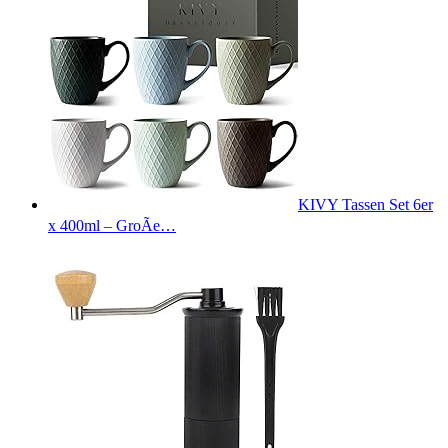
KIVY Tassen Set 6er
x 400ml – GroÃe…