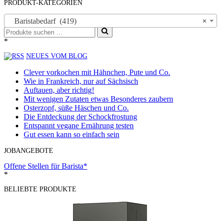
PRODUKT-KATEGORIEN
Baristabedarf (419)
×
Suchen
nach …
*
NEUES VOM BLOG
Clever vorkochen mit Hähnchen, Pute und Co.
Wie in Frankreich, nur auf Sächsisch
Auftauen, aber richtig!
Mit wenigen Zutaten etwas Besonderes zaubern
Osterzopf, süße Häschen und Co.
Die Entdeckung der Schockfrostung
Entspannt vegane Ernährung testen
Gut essen kann so einfach sein
JOBANGEBOTE
Offene Stellen für Barista*
*
BELIEBTE PRODUKTE