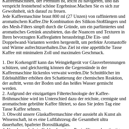
Kaffeemaschinen, der Premium ist, leicht zu navigieren, und das
verspricht feststehend schöne Ergebnisse.Machen Sie es sich zur
Gewohnheit, sich darauf zu freuen.
Jede Kaffeemaschine braut 800 ml (27 Unzen) von raffiniertem und
aromatischem Kaffee.Die Kombination des Silikon-Stoßfängers und
des Mesh-Filters simpft durch die Gründe, um ein parfümiertes und
aromatisches Getränk anzubieten, das die Nuancen und Texturen in
Ihren bevorzugten Kaffeeglatten herausbringt.Die Ein- und
Doppelwand-Varianten werden hergestellt, um perfekte Aromastoffe
und Wärme aufrechtzuerhalten.Das Ziel ist eine appetitliche Tasse
Kaffee mit minimalem Zoll und maximalen Geschmack.
1. Der Korkengriff kann das Weingießgerät vor Glasverbrennungen
schützen, und gleichzeitig können die Gegenstände in der
Kaffeemaschine lückenlos verwaist werden.Die Schnittlöcher im
Edelstahlfilter erhöhen den Schattierung der chemischen Reaktion,
der auftritt, wenn der Boden und das heißes Wasser gemischt
werden.
2. Aufgrund der einzigartigen Filtertechnologie der Kaffee-
Brühmaschine wird im Unterschied dazu der reichste, cremigste und
aromatischste gebrühte Kaffee filtriert, so dass Sie jeden Tag eine
Tasse Kaffee sehnen.
3. Obwohl unsere Glaskaffeemaschine eher aussieht als Kunst als
Wissenschaft, ist es eine Luftfahrzeug die Gesamtheit ultra
dauerhafter, bpafreier Borosilikatglas.