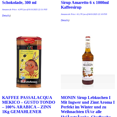
Schokolade, 300 ml
Sirup Amaretto 6 x 1000ml
Kaffeesirup
Amazon.de Price:
4,97
€
(as of 01/11/2025 22:51 PST-
Amazon.de Price:
61,17
€
(as of 04/11/2025 22:10 PST-
Details
)
Details
)
KAFFEE PASSALACQUA
MONIN Sirup Lebkuchen I
MEKICO – GUSTO TONDO
Mit Ingwer und Zimt Aroma I
– 100% ARABICA – ZINN
Perfekt im Winter und zu
1Kg GEMAHLENER
Weihnachten fÃ¼r alle