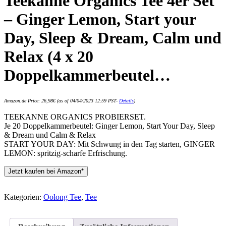
Teekanne Organics Tee 4er Set
– Ginger Lemon, Start your
Day, Sleep & Dream, Calm und
Relax (4 x 20
Doppelkammerbeutel…
Amazon.de Price:
26,98
€
(as of 04/04/2023 12:59 PST-
Details
)
TEEKANNE ORGANICS PROBIERSET.
Je 20 Doppelkammerbeutel: Ginger Lemon, Start Your Day, Sleep
& Dream und Calm & Relax
START YOUR DAY: Mit Schwung in den Tag starten, GINGER
LEMON: spritzig-scharfe Erfrischung.
Jetzt kaufen bei Amazon*
Kategorien:
Oolong Tee
,
Tee