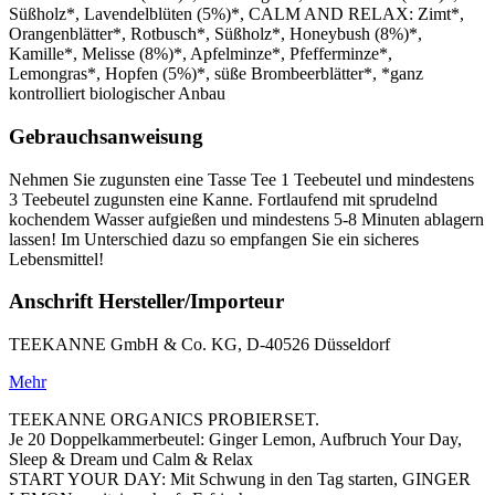
Süßholz*, Lavendelblüten (5%)*, CALM AND RELAX: Zimt*,
Orangenblätter*, Rotbusch*, Süßholz*, Honeybush (8%)*,
Kamille*, Melisse (8%)*, Apfelminze*, Pfefferminze*,
Lemongras*, Hopfen (5%)*, süße Brombeerblätter*, *ganz
kontrolliert biologischer Anbau
Gebrauchsanweisung
Nehmen Sie zugunsten eine Tasse Tee 1 Teebeutel und mindestens
3 Teebeutel zugunsten eine Kanne. Fortlaufend mit sprudelnd
kochendem Wasser aufgießen und mindestens 5-8 Minuten ablagern
lassen! Im Unterschied dazu so empfangen Sie ein sicheres
Lebensmittel!
Anschrift Hersteller/Importeur
TEEKANNE GmbH & Co. KG, D-40526 Düsseldorf
Mehr
TEEKANNE ORGANICS PROBIERSET.
Je 20 Doppelkammerbeutel: Ginger Lemon, Aufbruch Your Day,
Sleep & Dream und Calm & Relax
START YOUR DAY: Mit Schwung in den Tag starten, GINGER