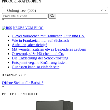
PRODUKT-KATEGORIEN
Oolong Tee (505)
×
Suchen
nach …
*
NEUES VOM BLOG
Clever vorkochen mit Hähnchen, Pute und Co.
Wie in Frankreich, nur auf Sächsisch
Auftauen, aber richtig!
Mit wenigen Zutaten etwas Besonderes zaubern
Osterzopf, süße Häschen und Co.
Die Entdeckung der Schockfrostung
Entspannt vegane Ernährung testen
Gut essen kann so einfach sein
JOBANGEBOTE
Offene Stellen für Barista*
*
BELIEBTE PRODUKTE