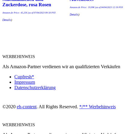
Zuckerdose, rosa Rosen
Amazon.de Price:
19,99
€
(as of 04/04/2023 12:59 PST-
Amazon.de Price:
45,25
€
(as of 07/04/2023 09:50 PST-
Details
)
Details
)
WERBEHINWEIS
Als Amazon-Partner verdienen wir an qualifizierten Verkäufen
Cupfresh*
Impressum
Datenschutzerklärung
©2020
eh-content
. All Rights Reserved.
*/** Werbehinweis
WERBEHINWEIS