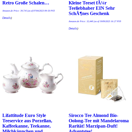
Retro Große Schalen…
Kleine Teeset fÃ¼r
Teeliebhaber EIN Sehr
Amazon.de Price:
39,71
€
(as of 07/04/2023 09:50 PST-
SchÃ¶nes Geschenk
Details
)
Amazon.de Price:
32,44
€
(as of 19/09/2025 16:27 PST-
Details
)
Lifattitude Euro Style
Sirocco Tee Almond Bio-
Teeservice aus Porzellan,
Oolong-Tee mit Mandelaroma
Kaffeekanne, Teekanne,
Rarität! Marzipan-Duft!
Milchkännchen und
Adventstee!