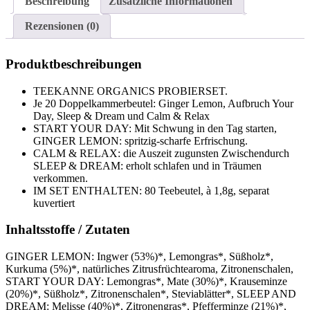
Beschreibung
Zusätzliche Informationen
Rezensionen (0)
Produktbeschreibungen
TEEKANNE ORGANICS PROBIERSET.
Je 20 Doppelkammerbeutel: Ginger Lemon, Aufbruch Your
Day, Sleep & Dream und Calm & Relax
START YOUR DAY: Mit Schwung in den Tag starten,
GINGER LEMON: spritzig-scharfe Erfrischung.
CALM & RELAX: die Auszeit zugunsten Zwischendurch
SLEEP & DREAM: erholt schlafen und in Träumen
verkommen.
IM SET ENTHALTEN: 80 Teebeutel, à 1,8g, separat
kuvertiert
Inhaltsstoffe / Zutaten
GINGER LEMON: Ingwer (53%)*, Lemongras*, Süßholz*,
Kurkuma (5%)*, natürliches Zitrusfrüchtearoma, Zitronenschalen,
START YOUR DAY: Lemongras*, Mate (30%)*, Krauseminze
(20%)*, Süßholz*, Zitronenschalen*, Steviablätter*, SLEEP AND
DREAM: Melisse (40%)*, Zitronengras*, Pfefferminze (21%)*,