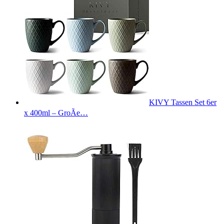
KIVY Tassen Set 6er
x 400ml – GroÃe…