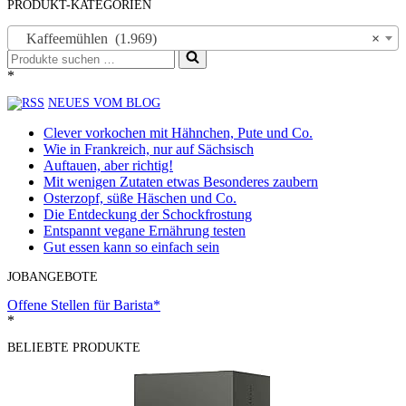
PRODUKT-KATEGORIEN
Kaffeemühlen (1.969)
×
Suchen
nach …
*
NEUES VOM BLOG
Clever vorkochen mit Hähnchen, Pute und Co.
Wie in Frankreich, nur auf Sächsisch
Auftauen, aber richtig!
Mit wenigen Zutaten etwas Besonderes zaubern
Osterzopf, süße Häschen und Co.
Die Entdeckung der Schockfrostung
Entspannt vegane Ernährung testen
Gut essen kann so einfach sein
JOBANGEBOTE
Offene Stellen für Barista*
*
BELIEBTE PRODUKTE