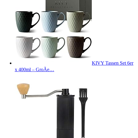
KIVY Tassen Set 6er
x 400ml – GroÃe…