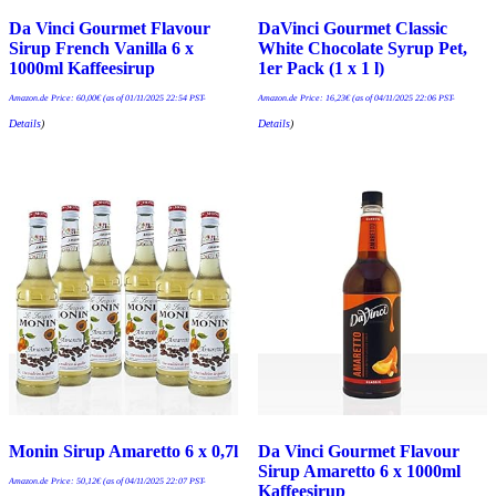
Da Vinci Gourmet Flavour
DaVinci Gourmet Classic
Sirup French Vanilla 6 x
White Chocolate Syrup Pet,
1000ml Kaffeesirup
1er Pack (1 x 1 l)
Amazon.de Price:
60,00
€
(as of 01/11/2025 22:54 PST-
Amazon.de Price:
16,23
€
(as of 04/11/2025 22:06 PST-
Details
)
Details
)
Monin Sirup Amaretto 6 x 0,7l
Da Vinci Gourmet Flavour
Sirup Amaretto 6 x 1000ml
Amazon.de Price:
50,12
€
(as of 04/11/2025 22:07 PST-
Kaffeesirup