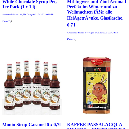
White Chocolate Syrup Pet,
Mit Ingwer und Zimt Aroma I
1er Pack (1 x 1 l)
Perfekt im Winter und zu
Weihnachten fÃ¼r alle
Amazon.de Price:
16,23
€
(as of 04/11/2025 22:06 PST-
HeiÃgetrÃ¤nke, Glasflasche,
Details
)
0.7 l
Amazon.de Price:
11,44
€
(as of 20/10/2025 23:43 PST-
Details
)
Monin Sirup Caramel 6 x 0,7l
KAFFEE PASSALACQUA