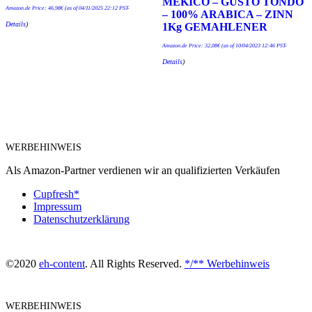
MEKICO – GUSTO TONDO
Amazon.de Price:
46,98
€
(as of 04/11/2025 22:12 PST-
– 100% ARABICA – ZINN
Details
)
1Kg GEMAHLENER
Amazon.de Price:
32,08
€
(as of 10/04/2023 12:46 PST-
Details
)
WERBEHINWEIS
Als Amazon-Partner verdienen wir an qualifizierten Verkäufen
Cupfresh*
Impressum
Datenschutzerklärung
©2020
eh-content
. All Rights Reserved.
*/** Werbehinweis
WERBEHINWEIS