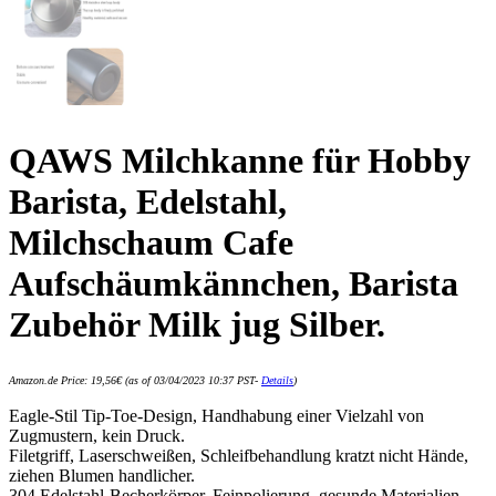
QAWS Milchkanne für Hobby
Barista, Edelstahl,
Milchschaum Cafe
Aufschäumkännchen, Barista
Zubehör Milk jug Silber.
Amazon.de Price:
19,56
€
(as of 03/04/2023 10:37 PST-
Details
)
Eagle-Stil Tip-Toe-Design, Handhabung einer Vielzahl von
Zugmustern, kein Druck.
Filetgriff, Laserschweißen, Schleifbehandlung kratzt nicht Hände,
ziehen Blumen handlicher.
304 Edelstahl-Becherkörper, Feinpolierung, gesunde Materialien,