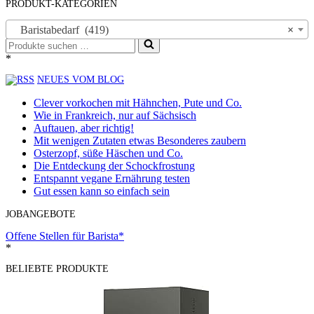
PRODUKT-KATEGORIEN
Baristabedarf (419)
×
Suchen
nach …
*
NEUES VOM BLOG
Clever vorkochen mit Hähnchen, Pute und Co.
Wie in Frankreich, nur auf Sächsisch
Auftauen, aber richtig!
Mit wenigen Zutaten etwas Besonderes zaubern
Osterzopf, süße Häschen und Co.
Die Entdeckung der Schockfrostung
Entspannt vegane Ernährung testen
Gut essen kann so einfach sein
JOBANGEBOTE
Offene Stellen für Barista*
*
BELIEBTE PRODUKTE