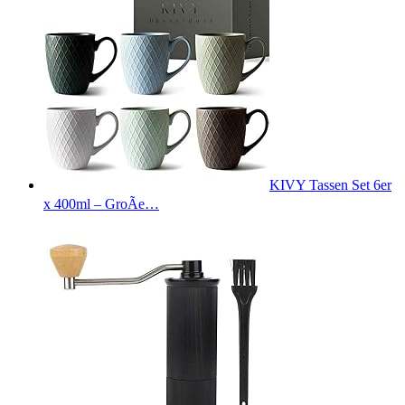
KIVY Tassen Set 6er
x 400ml – GroÃe…