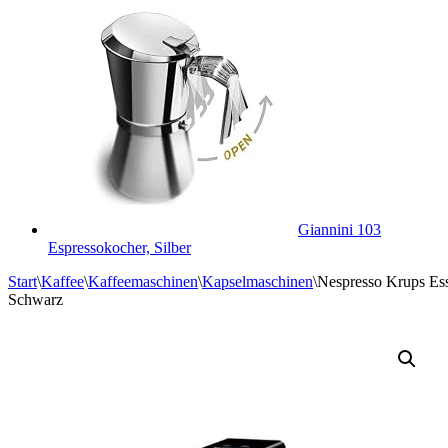
Giannini 103
Espressokocher, Silber
Start
\
Kaffee
\
Kaffeemaschinen
\
Kapselmaschinen
\
Nespresso Krups Ess
Schwarz