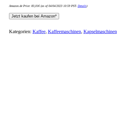
Amazon.de Price:
83,01
€
(as of 04/04/2023 10:59 PST-
Details
)
Jetzt kaufen bei Amazon*
Kategorien:
Kaffee
,
Kaffeemaschinen
,
Kapselmaschinen