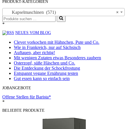
PRODUKT-KATEGORIEN
Kapselmaschinen (571)
×
Suchen
nach …
*
NEUES VOM BLOG
Clever vorkochen mit Hähnchen, Pute und Co.
Wie in Frankreich, nur auf Sächsisch
Auftauen, aber richtig!
Mit wenigen Zutaten etwas Besonderes zaubern
Osterzopf, süße Häschen und Co.
Die Entdeckung der Schockfrostung
Entspannt vegane Ernährung testen
Gut essen kann so einfach sein
JOBANGEBOTE
Offene Stellen für Barista*
*
BELIEBTE PRODUKTE