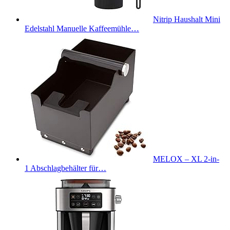
Nitrip Haushalt Mini
Edelstahl Manuelle Kaffeemühle…
MELOX – XL 2-in-
1 Abschlagbehälter für…