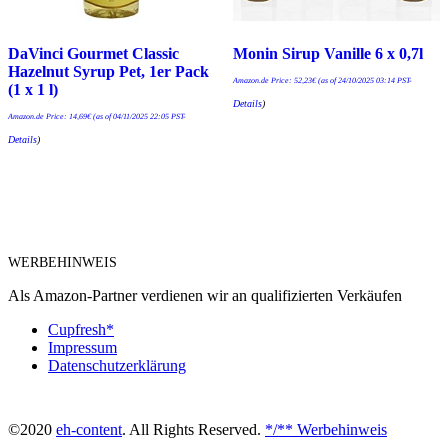
DaVinci Gourmet Classic
Monin Sirup Vanille 6 x 0,7l
Hazelnut Syrup Pet, 1er Pack
Amazon.de Price:
52,23
€
(as of 24/10/2025 03:14 PST-
(1 x 1 l)
Details
)
Amazon.de Price:
14,69
€
(as of 04/11/2025 22:05 PST-
Details
)
WERBEHINWEIS
Als Amazon-Partner verdienen wir an qualifizierten Verkäufen
Cupfresh*
Impressum
Datenschutzerklärung
©2020
eh-content
. All Rights Reserved.
*/** Werbehinweis