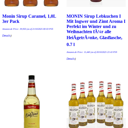
Monin Sirup Caramel, 1,0L
MONIN Sirup Lebkuchen I
3er Pack
Mit Ingwer und Zimt Aroma I
Perfekt im Winter und zu
Amazon.de Price:
39,95
€
(as of 21/10/2025 00:03 PST-
Weihnachten fÃ¼r alle
Details
)
HeiÃgetrÃ¤nke, Glasflasche,
0.7 l
Amazon.de Price:
11,44
€
(as of 20/10/2025 23:43 PST-
Details
)