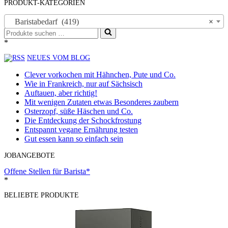
PRODUKT-KATEGORIEN
Baristabedarf (419)
×
Suchen
nach …
*
NEUES VOM BLOG
Clever vorkochen mit Hähnchen, Pute und Co.
Wie in Frankreich, nur auf Sächsisch
Auftauen, aber richtig!
Mit wenigen Zutaten etwas Besonderes zaubern
Osterzopf, süße Häschen und Co.
Die Entdeckung der Schockfrostung
Entspannt vegane Ernährung testen
Gut essen kann so einfach sein
JOBANGEBOTE
Offene Stellen für Barista*
*
BELIEBTE PRODUKTE