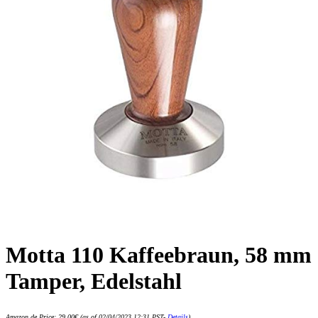
Motta 110 Kaffeebraun, 58 mm
Tamper, Edelstahl
Amazon.de Price:
29,00
€
(as of 02/04/2023 12:31 PST-
Details
)