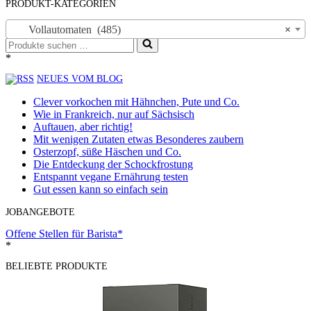
PRODUKT-KATEGORIEN
Vollautomaten (485)
×
Suchen
nach …
*
NEUES VOM BLOG
Clever vorkochen mit Hähnchen, Pute und Co.
Wie in Frankreich, nur auf Sächsisch
Auftauen, aber richtig!
Mit wenigen Zutaten etwas Besonderes zaubern
Osterzopf, süße Häschen und Co.
Die Entdeckung der Schockfrostung
Entspannt vegane Ernährung testen
Gut essen kann so einfach sein
JOBANGEBOTE
Offene Stellen für Barista*
*
BELIEBTE PRODUKTE