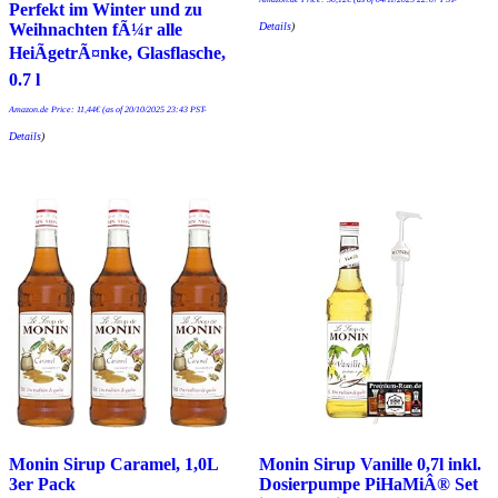
Perfekt im Winter und zu
Details
)
Weihnachten fÃ¼r alle
HeiÃgetrÃ¤nke, Glasflasche,
0.7 l
Amazon.de Price:
11,44
€
(as of 20/10/2025 23:43 PST-
Details
)
Monin Sirup Caramel, 1,0L
Monin Sirup Vanille 0,7l inkl.
3er Pack
Dosierpumpe PiHaMiÂ® Set