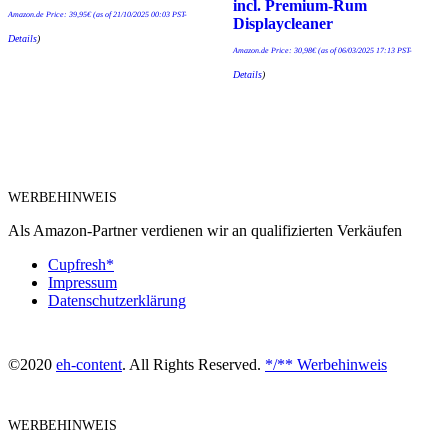
incl. Premium-Rum
Amazon.de Price:
39,95
€
(as of 21/10/2025 00:03 PST-
Displaycleaner
Details
)
Amazon.de Price:
30,98
€
(as of 06/03/2025 17:13 PST-
Details
)
WERBEHINWEIS
Als Amazon-Partner verdienen wir an qualifizierten Verkäufen
Cupfresh*
Impressum
Datenschutzerklärung
©2020
eh-content
. All Rights Reserved.
*/** Werbehinweis
WERBEHINWEIS