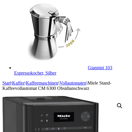
Giannini 103
Espressokocher, Silber
Start
\
Kaffee
\
Kaffeemaschinen
\
Vollautomaten
\
Miele Stand-
Kaffeevollautomat CM 6300 Obsidianschwarz