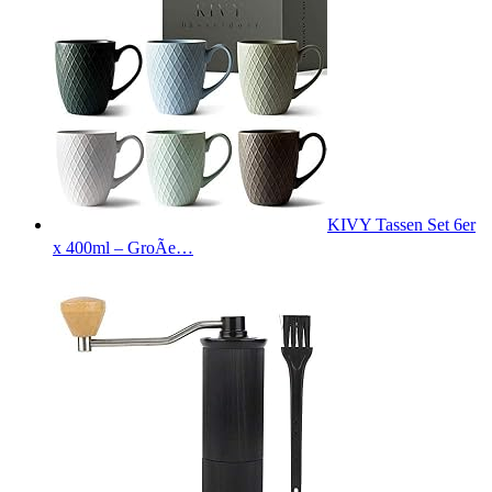
KIVY Tassen Set 6er
x 400ml – GroÃe…