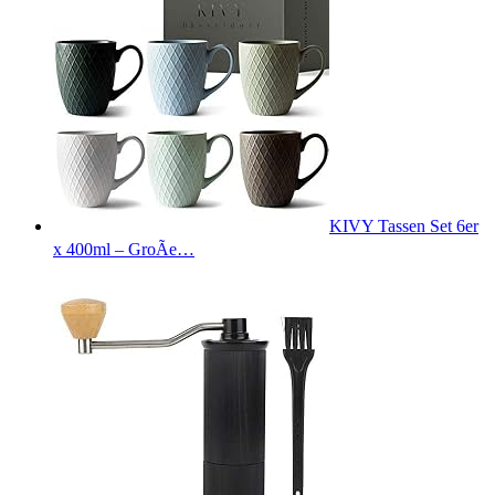
KIVY Tassen Set 6er
x 400ml – GroÃe…