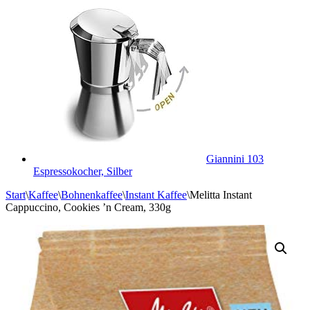
Giannini 103
Espressokocher, Silber
Start
\
Kaffee
\
Bohnenkaffee
\
Instant Kaffee
\
Melitta Instant
Cappuccino, Cookies ’n Cream, 330g