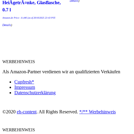
Details
)
HeiÃgetrÃ¤nke, Glasflasche,
0.7 l
Amazon.de Price:
11,44
€
(as of 20/10/2025 23:43 PST-
Details
)
WERBEHINWEIS
Als Amazon-Partner verdienen wir an qualifizierten Verkäufen
Cupfresh*
Impressum
Datenschutzerklärung
©2020
eh-content
. All Rights Reserved.
*/** Werbehinweis
WERBEHINWEIS