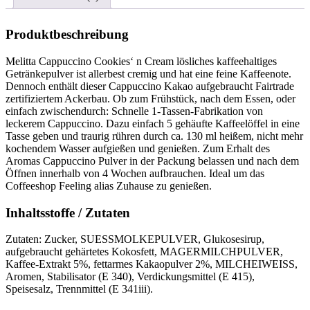
Produktbeschreibung
Melitta Cappuccino Cookies‘ n Cream lösliches kaffeehaltiges
Getränkepulver ist allerbest cremig und hat eine feine Kaffeenote.
Dennoch enthält dieser Cappuccino Kakao aufgebraucht Fairtrade
zertifiziertem Ackerbau. Ob zum Frühstück, nach dem Essen, oder
einfach zwischendurch: Schnelle 1-Tassen-Fabrikation von
leckerem Cappuccino. Dazu einfach 5 gehäufte Kaffeelöffel in eine
Tasse geben und traurig rühren durch ca. 130 ml heißem, nicht mehr
kochendem Wasser aufgießen und genießen. Zum Erhalt des
Aromas Cappuccino Pulver in der Packung belassen und nach dem
Öffnen innerhalb von 4 Wochen aufbrauchen. Ideal um das
Coffeeshop Feeling alias Zuhause zu genießen.
Inhaltsstoffe / Zutaten
Zutaten: Zucker, SUESSMOLKEPULVER, Glukosesirup,
aufgebraucht gehärtetes Kokosfett, MAGERMILCHPULVER,
Kaffee-Extrakt 5%, fettarmes Kakaopulver 2%, MILCHEIWEISS,
Aromen, Stabilisator (E 340), Verdickungsmittel (E 415),
Speisesalz, Trennmittel (E 341iii).