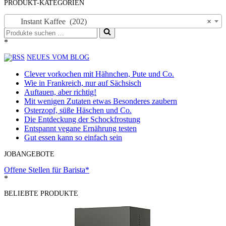
PRODUKT-KATEGORIEN
Instant Kaffee (202)
×
Suchen
nach …
*
NEUES VOM BLOG
Clever vorkochen mit Hähnchen, Pute und Co.
Wie in Frankreich, nur auf Sächsisch
Auftauen, aber richtig!
Mit wenigen Zutaten etwas Besonderes zaubern
Osterzopf, süße Häschen und Co.
Die Entdeckung der Schockfrostung
Entspannt vegane Ernährung testen
Gut essen kann so einfach sein
JOBANGEBOTE
Offene Stellen für Barista*
*
BELIEBTE PRODUKTE