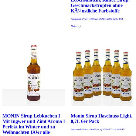
Geschmackstropfen ohne
KÃ¼nstliche Farbstoffe
Amazon.de Price:
4,99
€
(as of 04/11/2025 22:01 PST-
Details
)
MONIN Sirup Lebkuchen I
Monin Sirup Haselnuss Light,
Mit Ingwer und Zimt Aroma I
0,7L 6er Pack
Perfekt im Winter und zu
Amazon.de Price:
49,98
€
(as of 10/04/2023 11:04 PST-
Weihnachten fÃ¼r alle