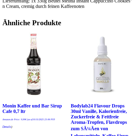
Lieferumfang: 1x 330g Beutel Melitta Instant Cappuccino Cookies‘
n Cream, cremig durch feinen Kaffeenoten
Ähnliche Produkte
Monin Kaffee und Bar Sirup
Bodylab24 Flavour Drops
Cafe 0,7 ltr
30ml Vanille, Kalorienfreie,
Zuckerfreie & Fettfreie
Amazon.de Price:
9,99
€
(as of 01/11/2025 23:06 PST-
Aroma-Tropfen, Flavdrops
Details
)
zum SÃ¼Ãen von
Lebensmitteln, Kaffee Sirup,