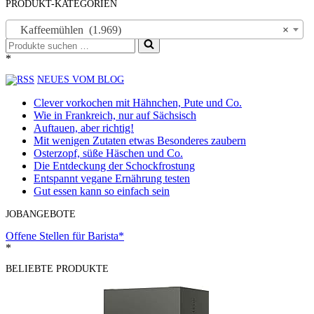
PRODUKT-KATEGORIEN
Kaffeemühlen (1.969)
×
Suchen
nach …
*
NEUES VOM BLOG
Clever vorkochen mit Hähnchen, Pute und Co.
Wie in Frankreich, nur auf Sächsisch
Auftauen, aber richtig!
Mit wenigen Zutaten etwas Besonderes zaubern
Osterzopf, süße Häschen und Co.
Die Entdeckung der Schockfrostung
Entspannt vegane Ernährung testen
Gut essen kann so einfach sein
JOBANGEBOTE
Offene Stellen für Barista*
*
BELIEBTE PRODUKTE