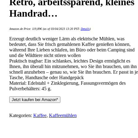
Retro, arbeitssparend, kleines
Handrad…
Amazon.de Price:
119,89
€
(as of 03/04/2023 13:20 PST-
Details
)
Erzeugt deutlich weniger Lärm als elektrische Mühlen, was
bedeutet, dass Sie frisch gemahlenen Kaffee genießen können,
während Ihre Lieben schlafen, im Büro oder beim Camping sind
und die Wildtiere nicht stören wollen
Praktisch tragbar: Ein schlankes, leichtes Design ermöglicht es
Ihnen, ihn überall hin mitzunehmen, wo Sie ihn brauchen, um ihn
schnell anzuheben – genau so, wie Sie ihn brauchen. Er passt in j
Tasche, Handtasche oder Handgepäck
Material: Edelstahl + Zinklegierung, Fassungsvermögen des
Pulverbehälters: 45 g.
Jetzt kaufen bei Amazon*
Kategorien:
Kaffee
,
Kaffeemühlen