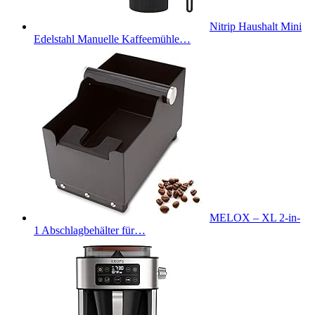
Nitrip Haushalt Mini
Edelstahl Manuelle Kaffeemühle…
MELOX – XL 2-in-
1 Abschlagbehälter für…