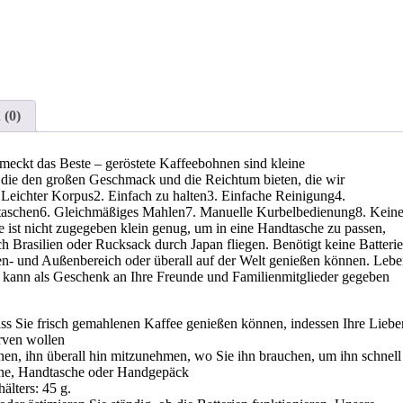
 (0)
meckt das Beste – geröstete Kaffeebohnen sind kleine
 die den großen Geschmack und die Reichtum bieten, die wir
Leichter Korpus2. Einfach zu halten3. Einfache Reinigung4.
dtaschen6. Gleichmäßiges Mahlen7. Manuelle Kurbelbedienung8. Kein
 ist nicht zugegeben klein genug, um in eine Handtasche zu passen,
h Brasilien oder Rucksack durch Japan fliegen. Benötigt keine Batterie
en- und Außenbereich oder überall auf der Welt genießen können. Leb
 kann als Geschenk an Ihre Freunde und Familienmitglieder gegeben
dass Sie frisch gemahlenen Kaffee genießen können, indessen Ihre Liebe
rven wollen
hnen, ihn überall hin mitzunehmen, wo Sie ihn brauchen, um ihn schnell
asche, Handtasche oder Handgepäck
älters: 45 g.