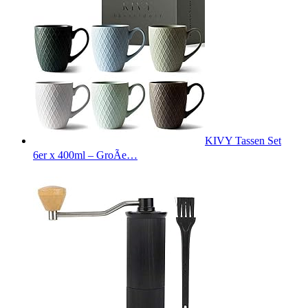
KIVY Tassen Set
6er x 400ml – GroÃe…