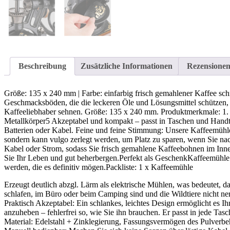
Beschreibung
Zusätzliche Informationen
Rezensionen
Größe: 135 x 240 mm | Farbe: einfarbig frisch gemahlener Kaffee sch
Geschmacksböden, die die leckeren Öle und Lösungsmittel schützen,
Kaffeeliebhaber sehnen. Größe: 135 x 240 mm. Produktmerkmale: 1. 
Metallkörper5 Akzeptabel und kompakt – passt in Taschen und Han
Batterien oder Kabel. Feine und feine Stimmung: Unsere Kaffeemühle
sondern kann vulgo zerlegt werden, um Platz zu sparen, wenn Sie nac
Kabel oder Strom, sodass Sie frisch gemahlene Kaffeebohnen im Inn
Sie Ihr Leben und gut beherbergen.Perfekt als GeschenkKaffeemühle
werden, die es definitiv mögen.Packliste: 1 x Kaffeemühle
Erzeugt deutlich abzgl. Lärm als elektrische Mühlen, was bedeutet, 
schlafen, im Büro oder beim Camping sind und die Wildtiere nicht ne
Praktisch Akzeptabel: Ein schlankes, leichtes Design ermöglicht es I
anzuheben – fehlerfrei so, wie Sie ihn brauchen. Er passt in jede T
Material: Edelstahl + Zinklegierung, Fassungsvermögen des Pulverbeh