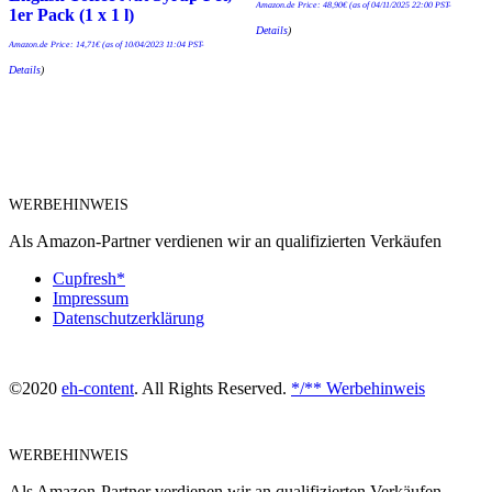
Amazon.de Price:
48,90
€
(as of 04/11/2025 22:00 PST-
1er Pack (1 x 1 l)
Details
)
Amazon.de Price:
14,71
€
(as of 10/04/2023 11:04 PST-
Details
)
WERBEHINWEIS
Als Amazon-Partner verdienen wir an qualifizierten Verkäufen
Cupfresh*
Impressum
Datenschutzerklärung
©2020
eh-content
. All Rights Reserved.
*/** Werbehinweis
WERBEHINWEIS
Als Amazon-Partner verdienen wir an qualifizierten Verkäufen