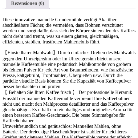
Rezensionen (0)
Diese innovative manuelle Grindermühle verfügt Aka über
abschließbare Fächer, die vermeiden, dass Bohnen verschüttet
werden und sorgt dafür, dass sich der Körper sintemalen des Kaffees
nicht dreht und trennt, was zu einem glatten, gleichmäßigen,
effizienten, stabilen, frustfreien Mahlerlebnis führt.
【Einstellbarer Mahlwahl】Durch einfaches Drehen des Mahlwahls
gegen den Uhrzeigersinn oder im Uhrzeigersinn bietet unsere
manuelle Kaffeemühle eine pedantisch Mahlkontrolle von grobem
bis feinem Pulver für jede Art von Braumethoden, wie französische
Presse, kaltgebrüht, Tropfmahlen, Übergießen usw. Durch die
partielle visuelle Basis können Sie die Kapazität von Kaffeepulver
besser beobachten und prüfen.
【 Behalten Sie Ihren Kaffee frisch 】 Der professionelle Keramik-
Frässtift der manuellen Kaffeemühle verbrennt Ihre Kaffeebohnen
nicht und macht den Mahlprozess detaillierter und das Kaffeepulver
gleichmäßiger. Es erhält ein reichhaltiges und originelles Aroma für
einen besseren Kaffee-Geschmack. Die beste Stimmabgabe für
Kaffeeliebhaber.
Umweltfreundlich und geräuschlos: Manuelles Mahlen, ohne
Batterie. Der dreieckige Flaschenkörper ist stabiler für leichteres
Greifen und glatteres Mahlen. Die Kaffeemühle vermeidet effektiv