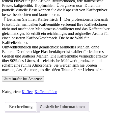
feinem Pulver für jede Art von Braumethoden, wie französische
Presse, kaltgebrüht, Tropfmahlen, Übergießen usw. Durch die
partielle visuelle Basis können Sie die Kapazität von Kaffeepulver
besser beobachten und kontrollieren.
【 Behalten Sie Ihren Kaffee frisch 】 Der professionelle Keramik-
Frässtift der manuellen Kaffeemühle verbrennt Ihre Kaffeebohnen
nicht und macht den Mahlprozess detaillierter und das Kaffeepulver
gleichmäßiger. Es erhält ein reichhaltiges und originelles Aroma für
einen besseren Kaffee-Geschmack. Die beste Wahl für
Kaffeeliebhaber.
Umweltfreundlich und geräuschlos: Manuelles Mahlen, ohne
Batterie. Der dreieckige Flaschenkörper ist stabiler für leichteres
Greifen und glatteres Mahlen. Die Kaffeemühle vermeidet effektiv
über 90% des Lärms, das elektrische Mahlwerk produziert und
schafft eine ruhige Atmosphäre. Sie werden sich nie Sorgen
machen, dass Sie morgens die süßen Träume Ihrer Lieben stören.
Jetzt kaufen bei Amazon*
Kategorien:
Kaffee
,
Kaffeemühlen
Beschreibung
Zusätzliche Informationen