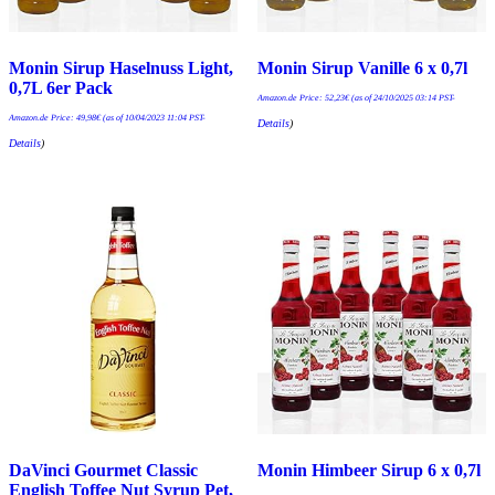
Monin Sirup Haselnuss Light,
Monin Sirup Vanille 6 x 0,7l
0,7L 6er Pack
Amazon.de Price:
52,23
€
(as of 24/10/2025 03:14 PST-
Amazon.de Price:
49,98
€
(as of 10/04/2023 11:04 PST-
Details
)
Details
)
DaVinci Gourmet Classic
Monin Himbeer Sirup 6 x 0,7l
English Toffee Nut Syrup Pet,