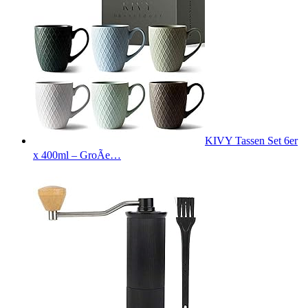
KIVY Tassen Set 6er
x 400ml – GroÃe…