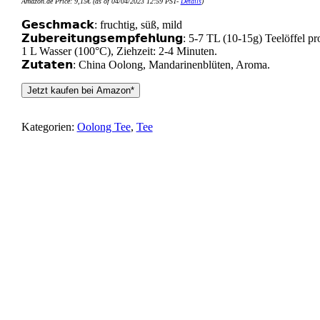
Amazon.de Price:
9,15
€
(as of 04/04/2023 12:59 PST-
Details
)
𝗚𝗲𝘀𝗰𝗵𝗺𝗮𝗰𝗸: fruchtig, süß, mild
𝗭𝘂𝗯𝗲𝗿𝗲𝗶𝘁𝘂𝗻𝗴𝘀𝗲𝗺𝗽𝗳𝗲𝗵𝗹𝘂𝗻𝗴: 5-7 TL (10-15g) Teelöffel pr
1 L Wasser (100°C), Ziehzeit: 2-4 Minuten.
𝗭𝘂𝘁𝗮𝘁𝗲𝗻: China Oolong, Mandarinenblüten, Aroma.
Jetzt kaufen bei Amazon*
Kategorien:
Oolong Tee
,
Tee