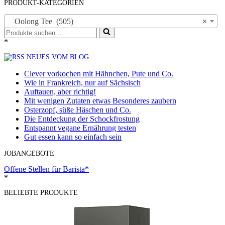
PRODUKT-KATEGORIEN
Oolong Tee (505)
×
Suchen
nach …
*
NEUES VOM BLOG
Clever vorkochen mit Hähnchen, Pute und Co.
Wie in Frankreich, nur auf Sächsisch
Auftauen, aber richtig!
Mit wenigen Zutaten etwas Besonderes zaubern
Osterzopf, süße Häschen und Co.
Die Entdeckung der Schockfrostung
Entspannt vegane Ernährung testen
Gut essen kann so einfach sein
JOBANGEBOTE
Offene Stellen für Barista*
*
BELIEBTE PRODUKTE