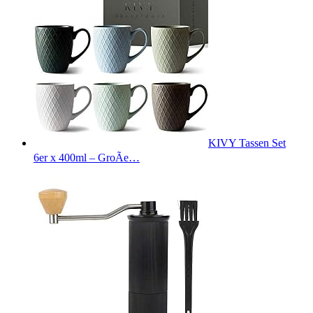
KIVY Tassen Set
6er x 400ml – GroÃe…