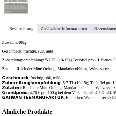
Beschreibung
Zusätzliche Informationen
Rezensionen
Zuwachs:
100g
Geschmack: fruchtig, süß, mild
Zubereitungsempfehlung: 5-7 TL (10-15g) Teelöffel pro 1 L blaues Go
Zutaten: Reich der Mitte Oolong, Mandarinenblüten, Würzessenz.
𝗚𝗲𝘀𝗰𝗵𝗺𝗮𝗰𝗸: fruchtig, süß, mild
𝗭𝘂𝗯𝗲𝗿𝗲𝗶𝘁𝘂𝗻𝗴𝘀𝗲𝗺𝗽𝗳𝗲𝗵𝗹𝘂𝗻𝗴: 5-7 TL (10-15g) Teelöffel p
𝗭𝘂𝘁𝗮𝘁𝗲𝗻: Reich der Mitte Oolong, Mandarinenblüten, Würzessenz
𝗚𝗿𝘂𝗻𝗱𝗽𝗿𝗲𝗶𝘀: 4,70 € pro 100 g bei dem Verkaufspreis 4,7 € ink
𝗚𝗔𝗜𝗪𝗔𝗡 𝗧𝗘𝗘𝗠𝗔𝗡𝗨𝗙𝗔𝗞𝗧𝗨𝗥: Entdecken Welche unser vielf
Ähnliche Produkte