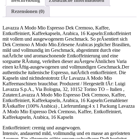
Beschreibung
Zusätzliche Informationen
Rezensionen (0)
Lavazza A Modo Mio Espresso Dek Cremoso, Kaffee,
Entkoffeiniert, Kaffeekapseln, Arabica, 16 Kapseln:Entkoffeiniert
mit vollem und ausgewogenem Geschmack. So prÃsentiert sich
Dek Cremoso A Modo Mio.Erlesene Arabicas jeglicher Brasilien,
mild und vollmundig im Geschmack, abgestimmt durch eine
natÃrliche und aromaschonende Entkoffeinierung und eine
sorgsame RÃstung, verleihen dieser auÃergewÃhnlichen Varia
einen krÃftig-ausgewogenen und vollmundigen Geschmack.Der
authentische italienische Espresso, natÃrlich entkoffeiniert. Die
Kapseln sind nichtsdestotrotz fÃr Lavazza A Modo Mio
Kaffeemaschinen brauchbar. Produzent / Hergestellt fÃr: Luigi
Lavazza S.p.A., Via Bologna, 32, 10152 Torino TO – Italien ,
Zutaten:Lavazza A Modo Mio Espresso Dek Cremoso, Kaffee,
Entkoffeiniert, Kaffeekapseln, Arabica, 16 Kapseln:Gemahlener
RÃstkaffee (100% Arabica) , Lieferumfang:4 x 1 Packung Lavazza
A Modo Mio Espresso Dek Cremoso, Kaffee, Entkoffeiniert,
Kaffeekapseln, Arabica, 16 Kapseln
Entkoffeiniert: cremig und ausgewogen.
Intensiv, andauernd mild, vollmundig und en masse an gerösteten
Aromen. Ein allgemein gültig unverwechselbarer Duft begleitet