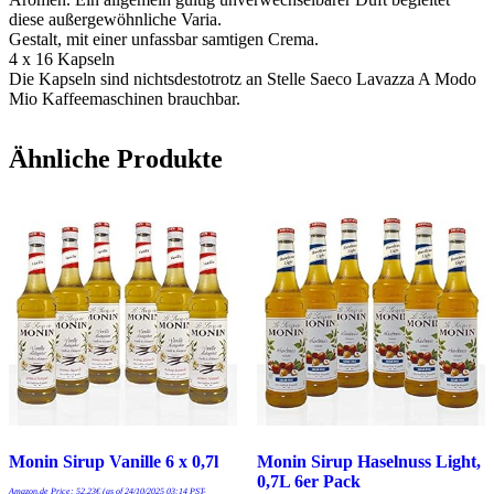
diese außergewöhnliche Varia.
Gestalt, mit einer unfassbar samtigen Crema.
4 x 16 Kapseln
Die Kapseln sind nichtsdestotrotz an Stelle Saeco Lavazza A Modo
Mio Kaffeemaschinen brauchbar.
Ähnliche Produkte
Monin Sirup Vanille 6 x 0,7l
Monin Sirup Haselnuss Light,
0,7L 6er Pack
Amazon.de Price:
52,23
€
(as of 24/10/2025 03:14 PST-