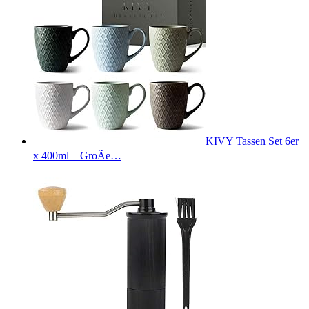
KIVY Tassen Set 6er
x 400ml – GroÃe…