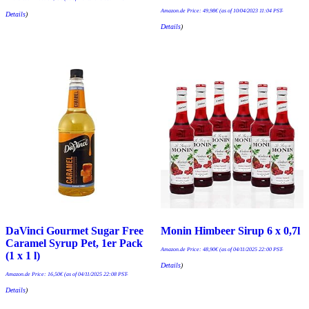
Amazon.de Price:
49,98
€
(as of 10/04/2023 11:04 PST-
Details
)
Details
)
DaVinci Gourmet Sugar Free
Monin Himbeer Sirup 6 x 0,7l
Caramel Syrup Pet, 1er Pack
Amazon.de Price:
48,90
€
(as of 04/11/2025 22:00 PST-
(1 x 1 l)
Details
)
Amazon.de Price:
16,50
€
(as of 04/11/2025 22:08 PST-
Details
)