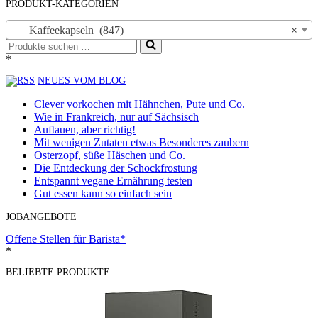
PRODUKT-KATEGORIEN
Kaffeekapseln (847)
×
Suchen
nach …
*
NEUES VOM BLOG
Clever vorkochen mit Hähnchen, Pute und Co.
Wie in Frankreich, nur auf Sächsisch
Auftauen, aber richtig!
Mit wenigen Zutaten etwas Besonderes zaubern
Osterzopf, süße Häschen und Co.
Die Entdeckung der Schockfrostung
Entspannt vegane Ernährung testen
Gut essen kann so einfach sein
JOBANGEBOTE
Offene Stellen für Barista*
*
BELIEBTE PRODUKTE