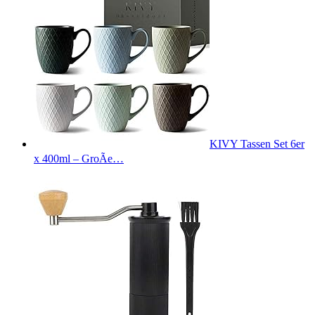
KIVY Tassen Set 6er
x 400ml – GroÃe…