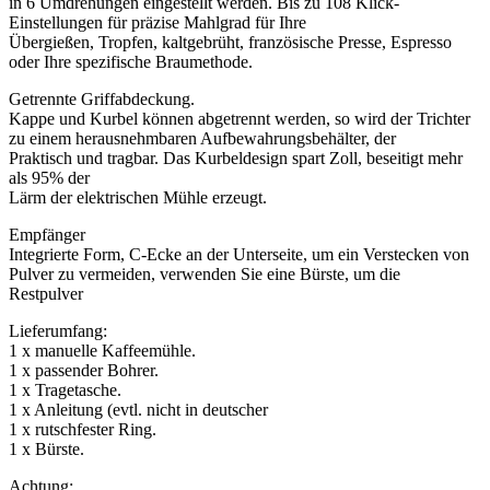
in 6 Umdrehungen eingestellt werden. Bis zu 108 Klick-
Einstellungen für präzise Mahlgrad für Ihre
Übergießen, Tropfen, kaltgebrüht, französische Presse, Espresso
oder Ihre spezifische Braumethode.
Getrennte Griffabdeckung.
Kappe und Kurbel können abgetrennt werden, so wird der Trichter
zu einem herausnehmbaren Aufbewahrungsbehälter, der
Praktisch und tragbar. Das Kurbeldesign spart Zoll, beseitigt mehr
als 95% der
Lärm der elektrischen Mühle erzeugt.
Empfänger
Integrierte Form, C-Ecke an der Unterseite, um ein Verstecken von
Pulver zu vermeiden, verwenden Sie eine Bürste, um die
Restpulver
Lieferumfang:
1 x manuelle Kaffeemühle.
1 x passender Bohrer.
1 x Tragetasche.
1 x Anleitung (evtl. nicht in deutscher
1 x rutschfester Ring.
1 x Bürste.
Achtung: