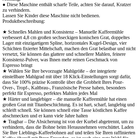
● Diese Maschine enthält scharfe Teile, achten Sie darauf, Kratzer
zu verhindern.
Lassen Sie Kinder diese Maschine nicht bedienen.
Produktbeschreibung:
★ Schnelles Mahlen und Konsistenz – Manuelle Kaffeemühle
verbessert 4,8 cm großen sechseckigen konischen Grat, doppeltes
Lager mit einzigartigem Spline, horizontales Kugel-Design, vier
Schichten fixierter Mittelschaft, machen den Grat belastbar und nicht
versetzt, Sie können das glattere und schnellere Mahlen, feinere
Konsistenz-Pulver, was Ihnen mehr reinen Geschmack von
Espresso bringt
★ Wählen Sie Ihre bevorzugte Mahlgröße – der integrierte
einstellbare Mahlgrad mit über 18 Klick-Einstellungen sorgt dafür,
dass Sie 100% präzise Kontrolle über die Grobheit Ihres Pour-
Over-, Tropf-, Kaltbrau-, Französische Presse haben, besonders
perfekt für Espresso, perfektes Mahlen jedes Mal
★ Härter und langlebiger – die manuelle Kaffeemühle hat einen
großen Grat mit Titanbeschichtung. Es ist hart, scharf, langlebig und
schleift schnell. Sie können schnell eine Tasse köstlichen Kaffee
abschmecken und er kann viele Jahre halten
★ Tragbar – Die Absicherung ist von der Kurbel abgetrennt, um zu
verhindern, dass die Bohne beim Herausnehmen verschüttet. Laden
Sie Ihre Lieblings-Kaffeebohnen auf und teilen Sie Ihren raffinierten