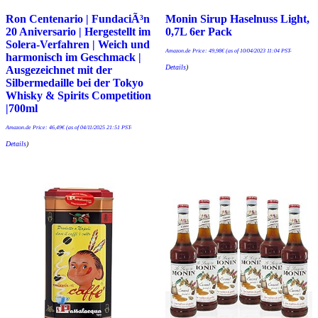
Ron Centenario | FundaciÃ³n
Monin Sirup Haselnuss Light,
20 Aniversario | Hergestellt im
0,7L 6er Pack
Solera-Verfahren | Weich und
Amazon.de Price:
49,98
€
(as of 10/04/2023 11:04 PST-
harmonisch im Geschmack |
Details
)
Ausgezeichnet mit der
Silbermedaille bei der Tokyo
Whisky & Spirits Competition
|700ml
Amazon.de Price:
46,49
€
(as of 04/11/2025 21:51 PST-
Details
)