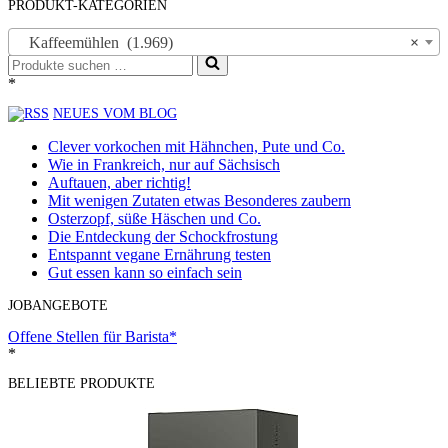
PRODUKT-KATEGORIEN
Kaffeemühlen (1.969)
×
Suchen
nach …
*
NEUES VOM BLOG
Clever vorkochen mit Hähnchen, Pute und Co.
Wie in Frankreich, nur auf Sächsisch
Auftauen, aber richtig!
Mit wenigen Zutaten etwas Besonderes zaubern
Osterzopf, süße Häschen und Co.
Die Entdeckung der Schockfrostung
Entspannt vegane Ernährung testen
Gut essen kann so einfach sein
JOBANGEBOTE
Offene Stellen für Barista*
*
BELIEBTE PRODUKTE