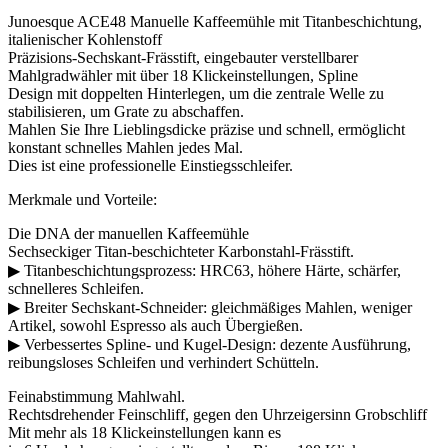
Junoesque ACE48 Manuelle Kaffeemühle mit Titanbeschichtung,
italienischer Kohlenstoff
Präzisions-Sechskant-Frässtift, eingebauter verstellbarer
Mahlgradwähler mit über 18 Klickeinstellungen, Spline
Design mit doppelten Hinterlegen, um die zentrale Welle zu
stabilisieren, um Grate zu abschaffen.
Mahlen Sie Ihre Lieblingsdicke präzise und schnell, ermöglicht
konstant schnelles Mahlen jedes Mal.
Dies ist eine professionelle Einstiegsschleifer.
Merkmale und Vorteile:
Die DNA der manuellen Kaffeemühle
Sechseckiger Titan-beschichteter Karbonstahl-Frässtift.
▶ Titanbeschichtungsprozess: HRC63, höhere Härte, schärfer,
schnelleres Schleifen.
▶ Breiter Sechskant-Schneider: gleichmäßiges Mahlen, weniger
Artikel, sowohl Espresso als auch Übergießen.
▶ Verbessertes Spline- und Kugel-Design: dezente Ausführung,
reibungsloses Schleifen und verhindert Schütteln.
Feinabstimmung Mahlwahl.
Rechtsdrehender Feinschliff, gegen den Uhrzeigersinn Grobschliff
Mit mehr als 18 Klickeinstellungen kann es