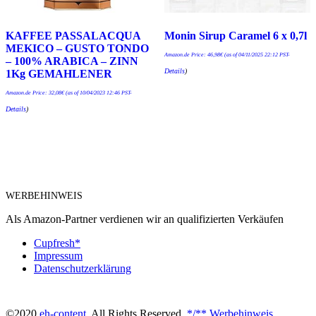
KAFFEE PASSALACQUA
Monin Sirup Caramel 6 x 0,7l
MEKICO – GUSTO TONDO
Amazon.de Price:
46,98
€
(as of 04/11/2025 22:12 PST-
– 100% ARABICA – ZINN
Details
)
1Kg GEMAHLENER
Amazon.de Price:
32,08
€
(as of 10/04/2023 12:46 PST-
Details
)
WERBEHINWEIS
Als Amazon-Partner verdienen wir an qualifizierten Verkäufen
Cupfresh*
Impressum
Datenschutzerklärung
©2020
eh-content
. All Rights Reserved.
*/** Werbehinweis