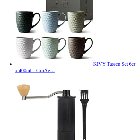
KIVY Tassen Set 6er
x 400ml – GroÃe…