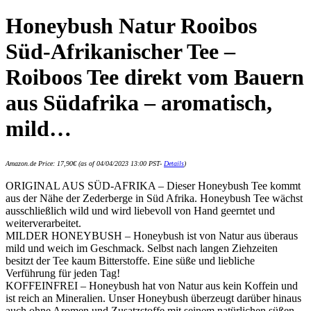
Honeybush Natur Rooibos
Süd-Afrikanischer Tee –
Roiboos Tee direkt vom Bauern
aus Südafrika – aromatisch,
mild…
Amazon.de Price:
17,90
€
(as of 04/04/2023 13:00 PST-
Details
)
ORIGINAL AUS SÜD-AFRIKA – Dieser Honeybush Tee kommt
aus der Nähe der Zederberge in Süd Afrika. Honeybush Tee wächst
ausschließlich wild und wird liebevoll von Hand geerntet und
weiterverarbeitet.
MILDER HONEYBUSH – Honeybush ist von Natur aus überaus
mild und weich im Geschmack. Selbst nach langen Ziehzeiten
besitzt der Tee kaum Bitterstoffe. Eine süße und liebliche
Verführung für jeden Tag!
KOFFEINFREI – Honeybush hat von Natur aus kein Koffein und
ist reich an Mineralien. Unser Honeybush überzeugt darüber hinaus
auch ohne Aromen und Zusatzstoffe mit seinem natürlichen süßen