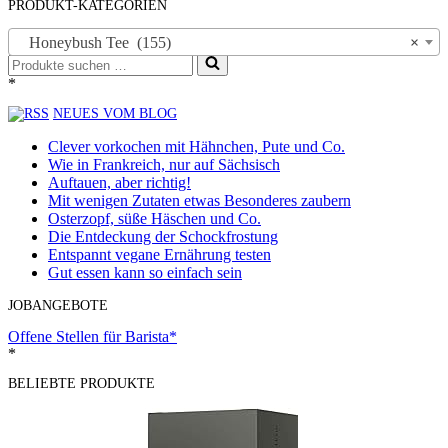
PRODUKT-KATEGORIEN
Honeybush Tee (155)
×
Suchen
nach …
*
NEUES VOM BLOG
Clever vorkochen mit Hähnchen, Pute und Co.
Wie in Frankreich, nur auf Sächsisch
Auftauen, aber richtig!
Mit wenigen Zutaten etwas Besonderes zaubern
Osterzopf, süße Häschen und Co.
Die Entdeckung der Schockfrostung
Entspannt vegane Ernährung testen
Gut essen kann so einfach sein
JOBANGEBOTE
Offene Stellen für Barista*
*
BELIEBTE PRODUKTE