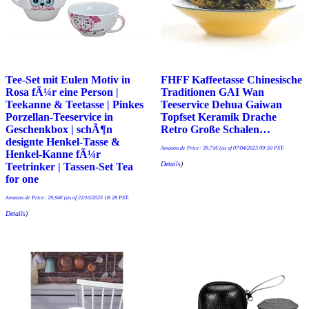
Tee-Set mit Eulen Motiv in
FHFF Kaffeetasse Chinesische
Rosa fÃ¼r eine Person |
Traditionen GAI Wan
Teekanne & Teetasse | Pinkes
Teeservice Dehua Gaiwan
Porzellan-Teeservice in
Topfset Keramik Drache
Geschenkbox | schÃ¶n
Retro Große Schalen…
designte Henkel-Tasse &
Amazon.de Price:
39,71
€
(as of 07/04/2023 09:50 PST-
Henkel-Kanne fÃ¼r
Details
)
Teetrinker | Tassen-Set Tea
for one
Amazon.de Price:
29,94
€
(as of 22/10/2025 18:28 PST-
Details
)