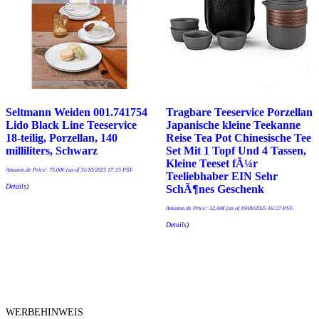
Seltmann Weiden 001.741754
Tragbare Teeservice Porzellan
Lido Black Line Teeservice
Japanische kleine Teekanne
18-teilig, Porzellan, 140
Reise Tea Pot Chinesische Tee
milliliters, Schwarz
Set Mit 1 Topf Und 4 Tassen,
Kleine Teeset fÃ¼r
Amazon.de Price:
75,00
€
(as of 31/10/2025 17:15 PST-
Teeliebhaber EIN Sehr
Details
)
SchÃ¶nes Geschenk
Amazon.de Price:
32,44
€
(as of 19/09/2025 16:27 PST-
Details
)
WERBEHINWEIS