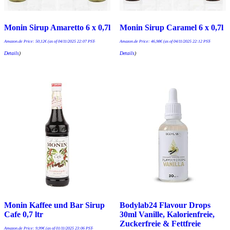
Monin Sirup Amaretto 6 x 0,7l
Monin Sirup Caramel 6 x 0,7l
Amazon.de Price:
50,12
€
(as of 04/11/2025 22:07 PST-
Amazon.de Price:
46,98
€
(as of 04/11/2025 22:12 PST-
Details
)
Details
)
Monin Kaffee und Bar Sirup
Bodylab24 Flavour Drops
Cafe 0,7 ltr
30ml Vanille, Kalorienfreie,
Zuckerfreie & Fettfreie
Amazon.de Price:
9,99
€
(as of 01/11/2025 23:06 PST-