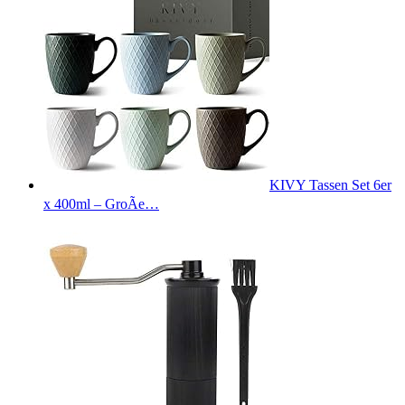
KIVY Tassen Set 6er
x 400ml – GroÃe…