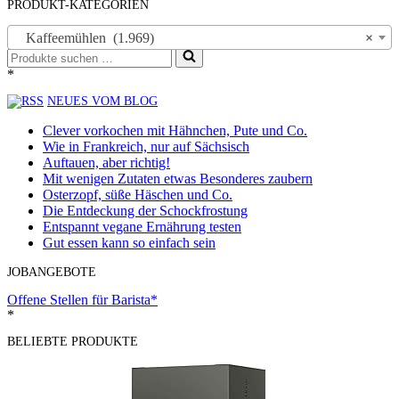
PRODUKT-KATEGORIEN
Kaffeemühlen (1.969)
×
Suchen
nach …
*
NEUES VOM BLOG
Clever vorkochen mit Hähnchen, Pute und Co.
Wie in Frankreich, nur auf Sächsisch
Auftauen, aber richtig!
Mit wenigen Zutaten etwas Besonderes zaubern
Osterzopf, süße Häschen und Co.
Die Entdeckung der Schockfrostung
Entspannt vegane Ernährung testen
Gut essen kann so einfach sein
JOBANGEBOTE
Offene Stellen für Barista*
*
BELIEBTE PRODUKTE