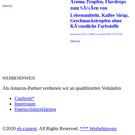
Aroma-Tropfen, Flavdrops
Details
)
zum SÃ¼Ãen von
Lebensmitteln, Kaffee Sirup,
Geschmackstropfen ohne
KÃ¼nstliche Farbstoffe
Amazon.de Price:
4,99
€
(as of 04/11/2025 22:01 PST-
Details
)
WERBEHINWEIS
Als Amazon-Partner verdienen wir an qualifizierten Verkäufen
Cupfresh*
Impressum
Datenschutzerklärung
©2020
eh-content
. All Rights Reserved.
*/** Werbehinweis