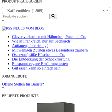
PRODUKT-KATEGORIEN
Kaffeemühlen (1.969)
×
Suchen
nach …
*
NEUES VOM BLOG
Clever vorkochen mit Hähnchen, Pute und Co.
Wie in Frankreich, nur auf Sächsisch
Auftauen, aber richtig!
Mit wenigen Zutaten etwas Besonderes zaubern
Osterzopf, süße Häschen und Co.
Die Entdeckung der Schockfrostung
Entspannt vegane Ernährung testen
Gut essen kann so einfach sein
JOBANGEBOTE
Offene Stellen für Barista*
*
BELIEBTE PRODUKTE