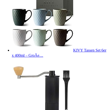
KIVY Tassen Set 6er
x 400ml – GroÃe…