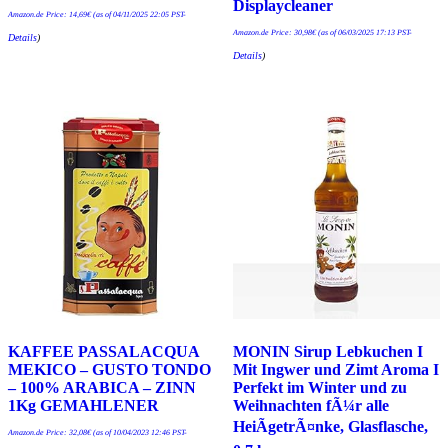
Displaycleaner
Amazon.de Price:
14,69
€
(as of 04/11/2025 22:05 PST-
Amazon.de Price:
30,98
€
(as of 06/03/2025 17:13 PST-
Details
)
Details
)
KAFFEE PASSALACQUA
MONIN Sirup Lebkuchen I
MEKICO – GUSTO TONDO
Mit Ingwer und Zimt Aroma I
– 100% ARABICA – ZINN
Perfekt im Winter und zu
1Kg GEMAHLENER
Weihnachten fÃ¼r alle
HeiÃgetrÃ¤nke, Glasflasche,
Amazon.de Price:
32,08
€
(as of 10/04/2023 12:46 PST-