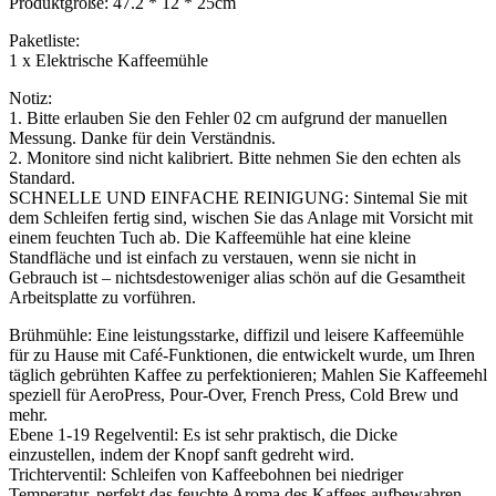
Produktgröße: 47.2 * 12 * 25cm
Paketliste:
1 x Elektrische Kaffeemühle
Notiz:
1. Bitte erlauben Sie den Fehler 02 cm aufgrund der manuellen
Messung. Danke für dein Verständnis.
2. Monitore sind nicht kalibriert. Bitte nehmen Sie den echten als
Standard.
SCHNELLE UND EINFACHE REINIGUNG: Sintemal Sie mit
dem Schleifen fertig sind, wischen Sie das Anlage mit Vorsicht mit
einem feuchten Tuch ab. Die Kaffeemühle hat eine kleine
Standfläche und ist einfach zu verstauen, wenn sie nicht in
Gebrauch ist – nichtsdestoweniger alias schön auf die Gesamtheit
Arbeitsplatte zu vorführen.
Brühmühle: Eine leistungsstarke, diffizil und leisere Kaffeemühle
für zu Hause mit Café-Funktionen, die entwickelt wurde, um Ihren
täglich gebrühten Kaffee zu perfektionieren; Mahlen Sie Kaffeemehl
speziell für AeroPress, Pour-Over, French Press, Cold Brew und
mehr.
Ebene 1-19 Regelventil: Es ist sehr praktisch, die Dicke
einzustellen, indem der Knopf sanft gedreht wird.
Trichterventil: Schleifen von Kaffeebohnen bei niedriger
Temperatur, perfekt das feuchte Aroma des Kaffees aufbewahren.