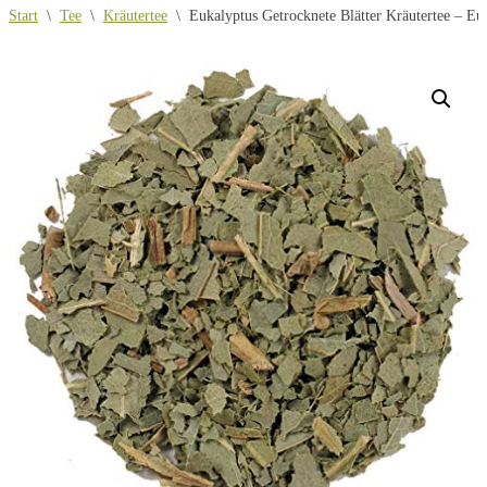
Start
\
Tee
\
Kräutertee
\
Eukalyptus Getrocknete Blätter Kräutertee – Eu