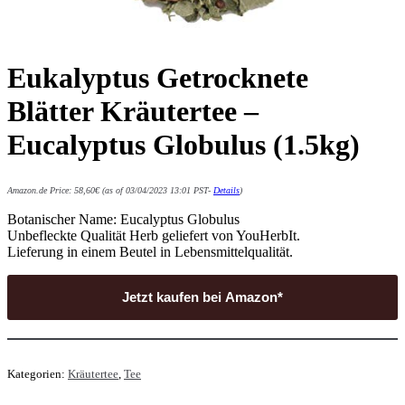
Eukalyptus Getrocknete
Blätter Kräutertee –
Eucalyptus Globulus (1.5kg)
Amazon.de Price:
58,60
€
(as of 03/04/2023 13:01 PST-
Details
)
Botanischer Name: Eucalyptus Globulus
Unbefleckte Qualität Herb geliefert von YouHerbIt.
Lieferung in einem Beutel in Lebensmittelqualität.
Jetzt kaufen bei Amazon*
Kategorien:
Kräutertee
,
Tee