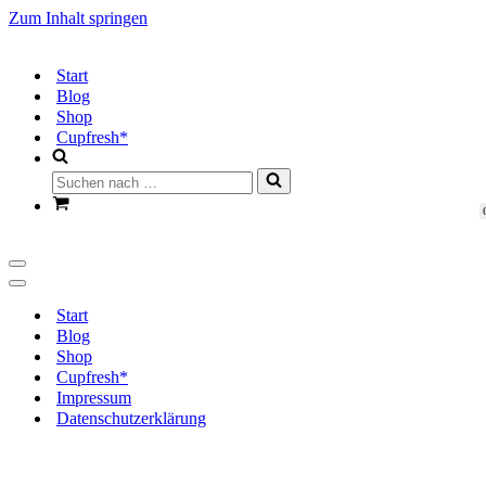
Zum Inhalt springen
Start
Blog
Shop
Cupfresh*
Suchen
nach …
Warenkorb
Navigationsmenü
Navigationsmenü
Start
Blog
Shop
Cupfresh*
Impressum
Datenschutzerklärung