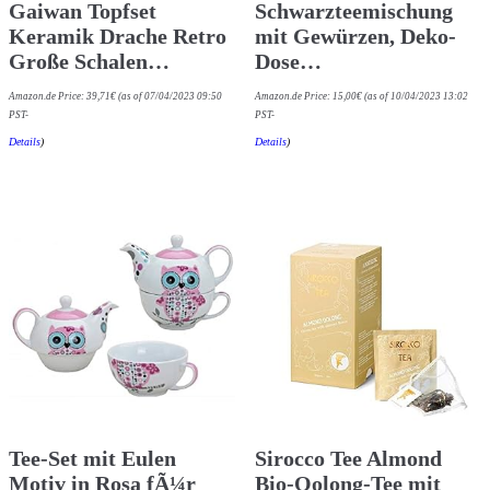
Gaiwan Topfset
Schwarzteemischung
Keramik Drache Retro
mit Gewürzen, Deko-
Große Schalen…
Dose…
Amazon.de Price:
39,71
€
(as of 07/04/2023 09:50
Amazon.de Price:
15,00
€
(as of 10/04/2023 13:02
PST-
PST-
Details
)
Details
)
Tee-Set mit Eulen
Sirocco Tee Almond
Motiv in Rosa fÃ¼r
Bio-Oolong-Tee mit