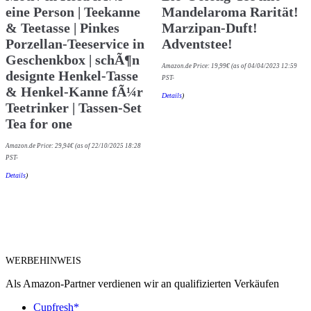
eine Person | Teekanne
Mandelaroma Rarität!
& Teetasse | Pinkes
Marzipan-Duft!
Porzellan-Teeservice in
Adventstee!
Geschenkbox | schÃ¶n
Amazon.de Price:
19,99
€
(as of 04/04/2023 12:59
designte Henkel-Tasse
PST-
& Henkel-Kanne fÃ¼r
Details
)
Teetrinker | Tassen-Set
Tea for one
Amazon.de Price:
29,94
€
(as of 22/10/2025 18:28
PST-
Details
)
WERBEHINWEIS
Als Amazon-Partner verdienen wir an qualifizierten Verkäufen
Cupfresh*