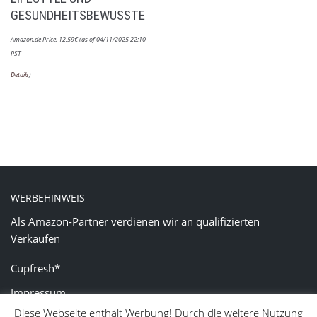
GESUNDHEITSBEWUSSTE
Amazon.de Price:
12,59
€
(as of 04/11/2025 22:10
PST-
Details
)
WERBEHINWEIS
Als Amazon-Partner verdienen wir an qualifizierten
Verkäufen
Cupfresh*
Impressum
Diese Webseite enthält Werbung! Durch die weitere Nutzung
Datenschutzerklärung