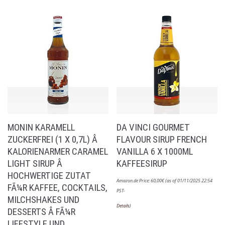
MONIN KARAMELL
DA VINCI GOURMET
ZUCKERFREI (1 X 0,7L) Â
FLAVOUR SIRUP FRENCH
KALORIENARMER CARAMEL
VANILLA 6 X 1000ML
LIGHT SIRUP Â
KAFFEESIRUP
HOCHWERTIGE ZUTAT
Amazon.de Price:
60,00
€
(as of 01/11/2025 22:54
FÃ¼R KAFFEE, COCKTAILS,
PST-
MILCHSHAKES UND
Details
)
DESSERTS Â FÃ¼R
LIFESTYLE UND