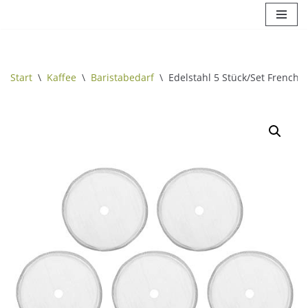
Zum
Inhalt
springen
Start
\
Kaffee
\
Baristabedarf
\
Edelstahl 5 Stück/Set French P