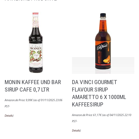
MONIN KAFFEE UND BAR
DA VINCI GOURMET
SIRUP CAFE 0,7 LTR
FLAVOUR SIRUP
AMARETTO 6 X 1000ML
Amazon.de Price:
9,99
€
(as of 01/11/2025 23:06
KAFFEESIRUP
PST-
Amazon.de Price:
61,17
€
(as of 04/11/2025 22:10
Details
)
PST-
Details
)