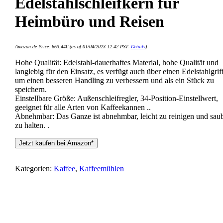
Edelstahlschleifkern für
Heimbüro und Reisen
Amazon.de Price:
663,44
€
(as of 01/04/2023 12:42 PST-
Details
)
Hohe Qualität: Edelstahl-dauerhaftes Material, hohe Qualität und
langlebig für den Einsatz, es verfügt auch über einen Edelstahlgriff
um einen besseren Handling zu verbessern und als ein Stück zu
speichern.
Einstellbare Größe: Außenschleifregler, 34-Position-Einstellwert,
geeignet für alle Arten von Kaffeekannen ..
Abnehmbar: Das Ganze ist abnehmbar, leicht zu reinigen und sau
zu halten. .
Jetzt kaufen bei Amazon*
Kategorien:
Kaffee
,
Kaffeemühlen