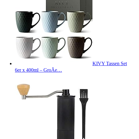
KIVY Tassen Set
6er x 400ml – GroÃe…