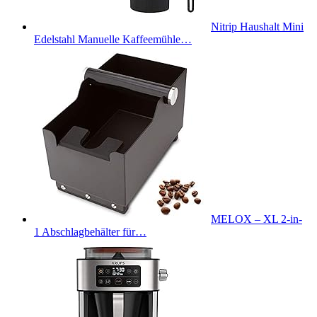
Nitrip Haushalt Mini
Edelstahl Manuelle Kaffeemühle…
MELOX – XL 2-in-
1 Abschlagbehälter für…