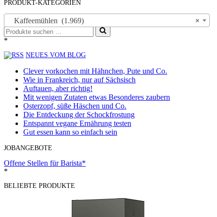
PRODUKT-KATEGORIEN
Kaffeemühlen (1.969)
×
Suchen
nach …
*
NEUES VOM BLOG
Clever vorkochen mit Hähnchen, Pute und Co.
Wie in Frankreich, nur auf Sächsisch
Auftauen, aber richtig!
Mit wenigen Zutaten etwas Besonderes zaubern
Osterzopf, süße Häschen und Co.
Die Entdeckung der Schockfrostung
Entspannt vegane Ernährung testen
Gut essen kann so einfach sein
JOBANGEBOTE
Offene Stellen für Barista*
*
BELIEBTE PRODUKTE