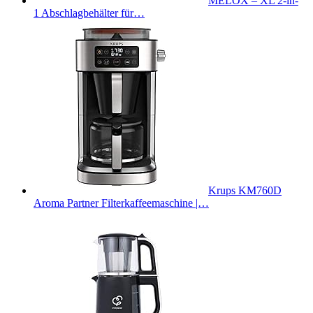
MELOX – XL 2-in-
1 Abschlagbehälter für…
Krups KM760D
Aroma Partner Filterkaffeemaschine |…