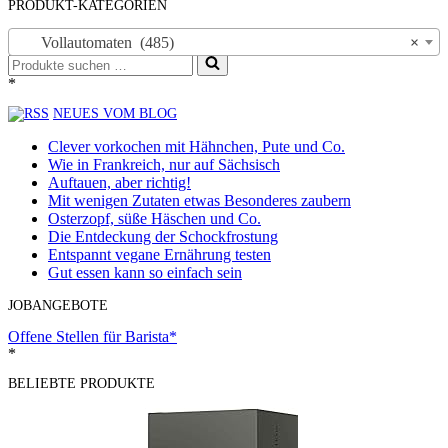
PRODUKT-KATEGORIEN
Vollautomaten (485)
×
Suchen
nach …
*
NEUES VOM BLOG
Clever vorkochen mit Hähnchen, Pute und Co.
Wie in Frankreich, nur auf Sächsisch
Auftauen, aber richtig!
Mit wenigen Zutaten etwas Besonderes zaubern
Osterzopf, süße Häschen und Co.
Die Entdeckung der Schockfrostung
Entspannt vegane Ernährung testen
Gut essen kann so einfach sein
JOBANGEBOTE
Offene Stellen für Barista*
*
BELIEBTE PRODUKTE