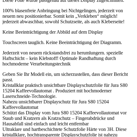
Diese Folie wurde passgenau auf dieses Display zugeschnitten.
100% blasenfreie Anbringung bei Nichtgelingen, jederzeit von
neuem neu positionierbar. Somit kein „Verkleben“ möglich!
jederzeit abwaschbar, sowohl Schutzseite, als auch Kleberseite!
Keine Beeinträchtigung der Abbild auf dem Display
Touchscreen tauglich. Keine Beeinträchtigung der Diagramm.
Jederzeit von neuem rückstandsfrei zu herumlungern. spezielle
Haftschicht – kein Klebstoff! Optimale Randhaftung durch
hochmoderne Verarbeitungstechnik
Geben Sie Ihr Modell ein, um sicherzustellen, dass dieser Bericht
passt.
Kristallklar praktisch unsichtbare Displayschutzfolie für Jura S80
15204 Kaffeevollautomat . Produziert mit hochmoderner
Laserschneide-Technologie.
Nahezu unsichtbarer Displayschutz für Jura S80 15204
Kaffeevollautomat
Schützt das Display vom Jura S80 15204 Kaffeevollautomat vor
Staub und Kratzern als Kratzschutz – Fingerabdrücke und
Hausabfall sind einfach und leicht entfernbar
Ultraklare und hartbeschichtete Schutzfolie Härte von 3H. Diese
kristallklare, hochtransparente Displayschutzfolie ist nahezu