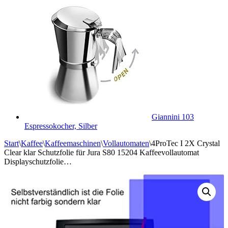
Giannini 103
Espressokocher, Silber
Start
\
Kaffee
\
Kaffeemaschinen
\
Vollautomaten
\
4ProTec I 2X Crystal
Clear klar Schutzfolie für Jura S80 15204 Kaffeevollautomat
Displayschutzfolie…