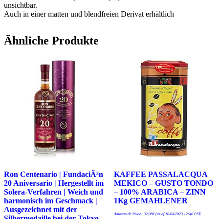
unsichtbar.
Auch in einer matten und blendfreien Derivat erhältlich
Ähnliche Produkte
Ron Centenario | FundaciÃ³n
KAFFEE PASSALACQUA
20 Aniversario | Hergestellt im
MEKICO – GUSTO TONDO
Solera-Verfahren | Weich und
– 100% ARABICA – ZINN
harmonisch im Geschmack |
1Kg GEMAHLENER
Ausgezeichnet mit der
Amazon.de Price:
32,08
€
(as of 10/04/2023 12:46 PST-
Silbermedaille bei der Tokyo