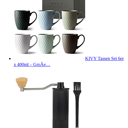
KIVY Tassen Set 6er
x 400ml – GroÃe…