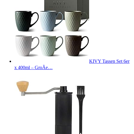
KIVY Tassen Set 6er
x 400ml – GroÃe…