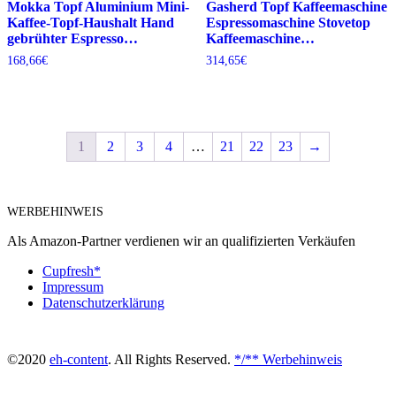
Mokka Topf Aluminium Mini-
Gasherd Topf Kaffeemaschine
Kaffee-Topf-Haushalt Hand
Espressomaschine Stovetop
gebrühter Espresso…
Kaffeemaschine…
168,66
€
314,65
€
1
2
3
4
…
21
22
23
→
WERBEHINWEIS
Als Amazon-Partner verdienen wir an qualifizierten Verkäufen
Cupfresh*
Impressum
Datenschutzerklärung
©2020
eh-content
. All Rights Reserved.
*/** Werbehinweis