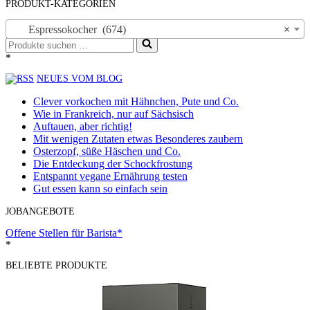
PRODUKT-KATEGORIEN
Espressokocher (674)
×
Suchen
nach …
*
NEUES VOM BLOG
Clever vorkochen mit Hähnchen, Pute und Co.
Wie in Frankreich, nur auf Sächsisch
Auftauen, aber richtig!
Mit wenigen Zutaten etwas Besonderes zaubern
Osterzopf, süße Häschen und Co.
Die Entdeckung der Schockfrostung
Entspannt vegane Ernährung testen
Gut essen kann so einfach sein
JOBANGEBOTE
Offene Stellen für Barista*
*
BELIEBTE PRODUKTE