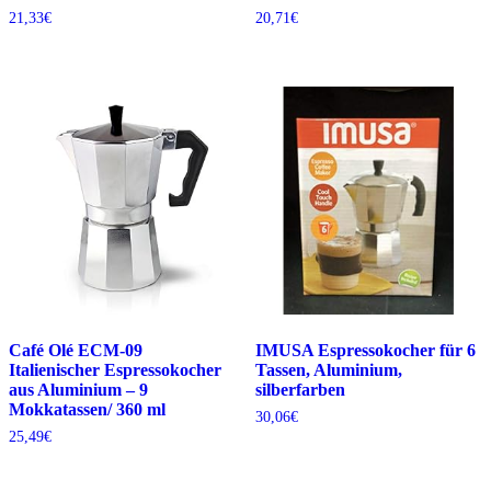
21,33
€
20,71
€
Café Olé ECM-09
IMUSA Espressokocher für 6
Italienischer Espressokocher
Tassen, Aluminium,
aus Aluminium – 9
silberfarben
Mokkatassen/ 360 ml
30,06
€
25,49
€