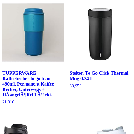
TUPPERWARE
Stelton To Go Click Thermal
Kaffeebecher to go blau
Mug 0.34 L
490ml, Permanent Kaffee
39,95
€
Becher, Unterwegs +
HÃ¤ngelÃ¶ffel TÃ¼rkis
21,01
€