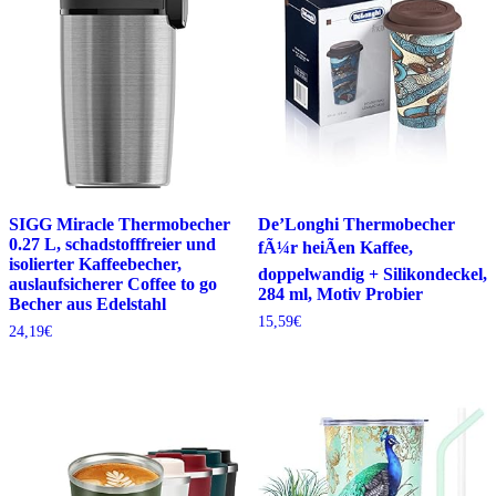
SIGG Miracle Thermobecher
De’Longhi Thermobecher
0.27 L, schadstofffreier und
fÃ¼r heiÃen Kaffee,
isolierter Kaffeebecher,
doppelwandig + Silikondeckel,
auslaufsicherer Coffee to go
284 ml, Motiv Probier
Becher aus Edelstahl
15,59
€
24,19
€