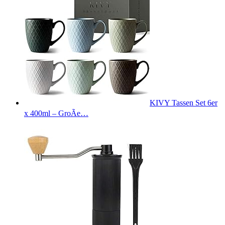
KIVY Tassen Set 6er
x 400ml – GroÃe…