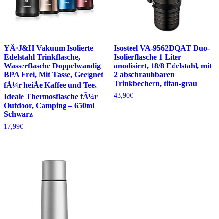
YÂ·J&H Vakuum Isolierte
Isosteel VA-9562DQAT Duo-
Edelstahl Trinkflasche,
Isolierflasche 1 Liter
Wasserflasche Doppelwandig
anodisiert, 18/8 Edelstahl, mit
BPA Frei, Mit Tasse, Geeignet
2 abschraubbaren
Trinkbechern, titan-grau
fÃ¼r heiÃe Kaffee und Tee,
43,90
€
Ideale Thermosflasche fÃ¼r
Outdoor, Camping – 650ml
Schwarz
17,99
€