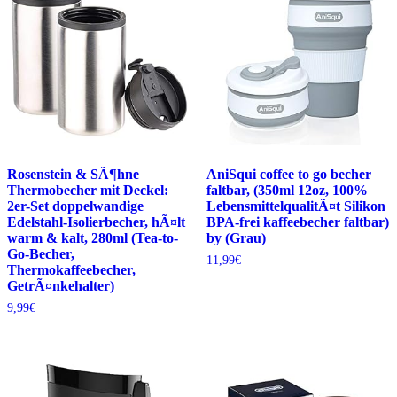
Rosenstein & SÃ¶hne
AniSqui coffee to go becher
Thermobecher mit Deckel:
faltbar, (350ml 12oz, 100%
2er-Set doppelwandige
LebensmittelqualitÃ¤t Silikon
Edelstahl-Isolierbecher, hÃ¤lt
BPA-frei kaffeebecher faltbar)
warm & kalt, 280ml (Tea-to-
by (Grau)
Go-Becher,
11,99
€
Thermokaffeebecher,
GetrÃ¤nkehalter)
9,99
€