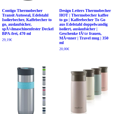
Contigo Thermobecher
Design Letters Thermobecher
Transit Autoseal, Edelstahl
HOT | Thermobecher kaffee
Isolierbecher, Kaffebecher to
to go | Kaffeebecher To Go
go, auslaufsicher,
aus Edelstahl doppelwandig
spÃ¼lmaschinenfester Deckel
isoliert, auslaufsicher |
BPA-frei, 470 ml
Geschenke fÃ¼r frauen,
MÃ¤nner | Travel mug | 350
29,19
€
ml
20,00
€