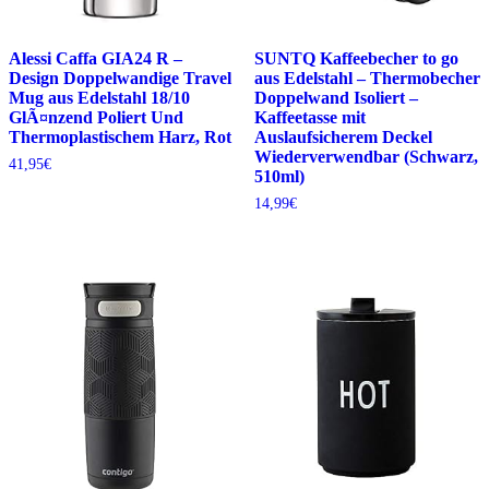
Alessi Caffa GIA24 R –
SUNTQ Kaffeebecher to go
Design Doppelwandige Travel
aus Edelstahl – Thermobecher
Mug aus Edelstahl 18/10
Doppelwand Isoliert –
GlÃ¤nzend Poliert Und
Kaffeetasse mit
Thermoplastischem Harz, Rot
Auslaufsicherem Deckel
Wiederverwendbar (Schwarz,
41,95
€
510ml)
14,99
€