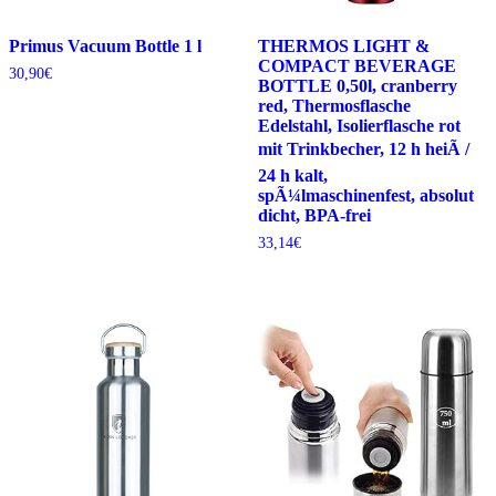
Primus Vacuum Bottle 1 l
THERMOS LIGHT &
COMPACT BEVERAGE
30,90
€
BOTTLE 0,50l, cranberry
red, Thermosflasche
Edelstahl, Isolierflasche rot
mit Trinkbecher, 12 h heiÃ /
24 h kalt,
spÃ¼lmaschinenfest, absolut
dicht, BPA-frei
33,14
€