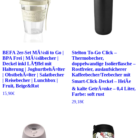
BEFA 2er-Set MÃ¼sli to Go |
Stelton To-Go Click –
BPA Frei | MÃ¼slibecher |
Thermobecher,
Deckel inkl LÃ¶ffel mit
doppelwandige Isolierflasche –
Halterung | JoghurtbehÃ¤lter
Rostfreier, auslaufsicherer
| ObstbehÃ¤lter | Salatbecher
Kaffeebecher/Teebecher mit
| Reisebecher | Lunchbox |
Smart-Click-Deckel – HeiÃe
Fruit, Beige&Rot
& kalte GetrÃ¤nke – 0,4 Liter,
15,90
€
Farbe: soft rust
29,18
€