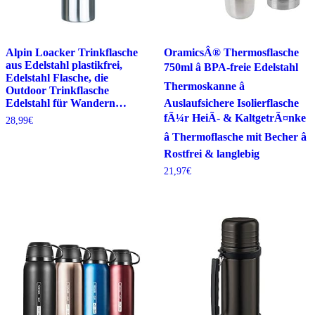
Alpin Loacker Trinkflasche
OramicsÂ® Thermosflasche
aus Edelstahl plastikfrei,
750ml â BPA-freie Edelstahl
Edelstahl Flasche, die
Thermoskanne â
Outdoor Trinkflasche
Edelstahl für Wandern…
Auslaufsichere Isolierflasche
fÃ¼r HeiÃ- & KaltgetrÃ¤nke
28,99
€
â Thermoflasche mit Becher â
Rostfrei & langlebig
21,97
€