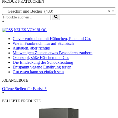
PRODUKT-KATEGORIEN
Geschirr und Becher (433)
×
Suchen
nach …
*
NEUES VOM BLOG
Clever vorkochen mit Hähnchen, Pute und Co.
Wie in Frankreich, nur auf Sächsisch
Auftauen, aber richtig!
Mit wenigen Zutaten etwas Besonderes zaubern
Osterzopf, süße Häschen und Co.
Die Entdeckung der Schockfrostung
Entspannt vegane Ernährung testen
Gut essen kann so einfach sein
JOBANGEBOTE
Offene Stellen für Barista*
*
BELIEBTE PRODUKTE