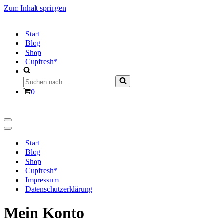
Zum Inhalt springen
Start
Blog
Shop
Cupfresh*
Suchen
nach …
Warenkorb
0
Navigationsmenü
Navigationsmenü
Start
Blog
Shop
Cupfresh*
Impressum
Datenschutzerklärung
Mein Konto