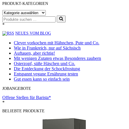
PRODUKT-KATEGORIEN
Suchen
nach …
*
NEUES VOM BLOG
Clever vorkochen mit Hähnchen, Pute und Co.
Wie in Frankreich, nur auf Sächsisch
Auftauen, aber richtig!
Mit wenigen Zutaten etwas Besonderes zaubern
Osterzopf, süße Häschen und Co.
Die Entdeckung der Schockfrostung
Entspannt vegane Ernährung testen
Gut essen kann so einfach sein
JOBANGEBOTE
Offene Stellen für Barista*
*
BELIEBTE PRODUKTE