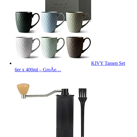
KIVY Tassen Set
6er x 400ml – GroÃe…