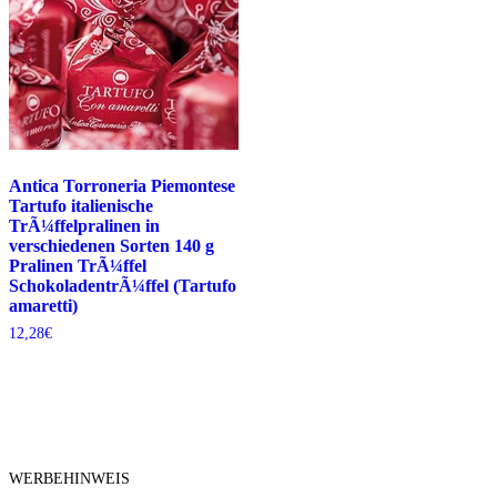
Antica Torroneria Piemontese
Tartufo italienische
TrÃ¼ffelpralinen in
verschiedenen Sorten 140 g
Pralinen TrÃ¼ffel
SchokoladentrÃ¼ffel (Tartufo
amaretti)
12,28
€
WERBEHINWEIS