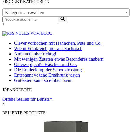
PRODUKT-KATEGORIEN
Kategorie auswählen
Suchen
nach …
*
NEUES VOM BLOG
Clever vorkochen mit Hähnchen, Pute und Co.
Wie in Frankreich, nur auf Sächsisch
Auftauen, aber richtig!
Mit wenigen Zutaten etwas Besonderes zaubern
Osterzopf, süße Häschen und Co.
Die Entdeckung der Schockfrostung
Entspannt vegane Ernährung testen
Gut essen kann so einfach sein
JOBANGEBOTE
Offene Stellen für Barista*
*
BELIEBTE PRODUKTE