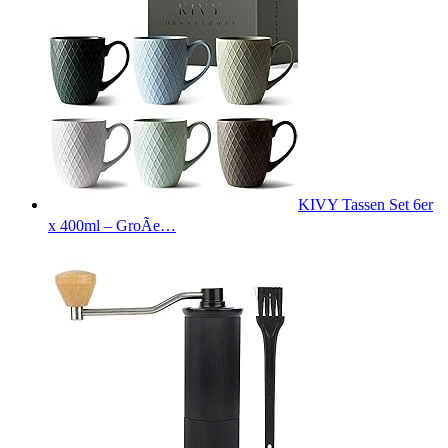
KIVY Tassen Set 6er
x 400ml – GroÃe…