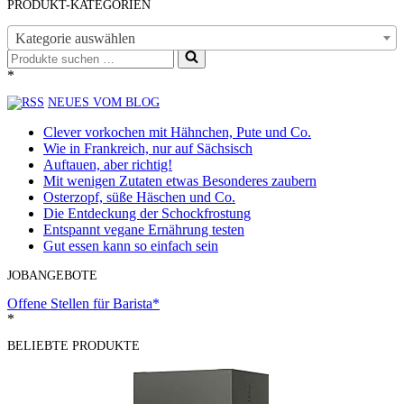
PRODUKT-KATEGORIEN
Kategorie auswählen
Suchen
nach …
*
NEUES VOM BLOG
Clever vorkochen mit Hähnchen, Pute und Co.
Wie in Frankreich, nur auf Sächsisch
Auftauen, aber richtig!
Mit wenigen Zutaten etwas Besonderes zaubern
Osterzopf, süße Häschen und Co.
Die Entdeckung der Schockfrostung
Entspannt vegane Ernährung testen
Gut essen kann so einfach sein
JOBANGEBOTE
Offene Stellen für Barista*
*
BELIEBTE PRODUKTE