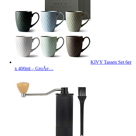
KIVY Tassen Set 6er
x 400ml – GroÃe…