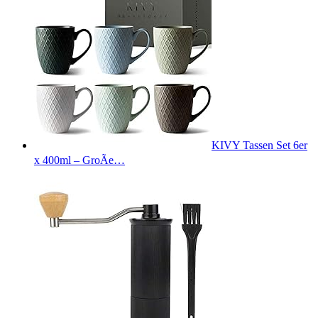
KIVY Tassen Set 6er
x 400ml – GroÃe…