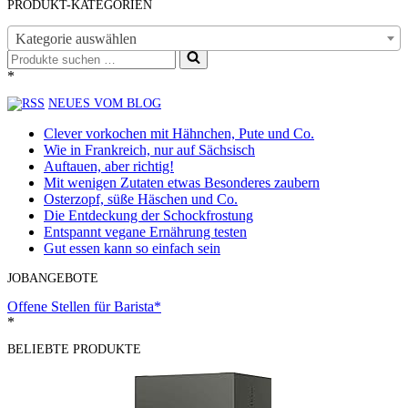
PRODUKT-KATEGORIEN
Kategorie auswählen
Suchen
nach …
*
NEUES VOM BLOG
Clever vorkochen mit Hähnchen, Pute und Co.
Wie in Frankreich, nur auf Sächsisch
Auftauen, aber richtig!
Mit wenigen Zutaten etwas Besonderes zaubern
Osterzopf, süße Häschen und Co.
Die Entdeckung der Schockfrostung
Entspannt vegane Ernährung testen
Gut essen kann so einfach sein
JOBANGEBOTE
Offene Stellen für Barista*
*
BELIEBTE PRODUKTE