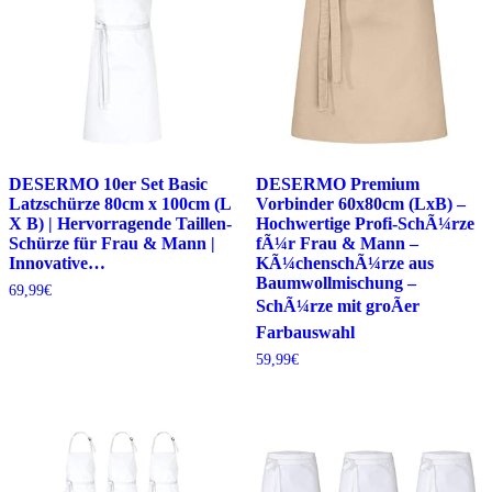
DESERMO 10er Set Basic
DESERMO Premium
Latzschürze 80cm x 100cm (L
Vorbinder 60x80cm (LxB) –
X B) | Hervorragende Taillen-
Hochwertige Profi-SchÃ¼rze
Schürze für Frau & Mann |
fÃ¼r Frau & Mann –
Innovative…
KÃ¼chenschÃ¼rze aus
Baumwollmischung –
69,99
€
SchÃ¼rze mit groÃer
Farbauswahl
59,99
€