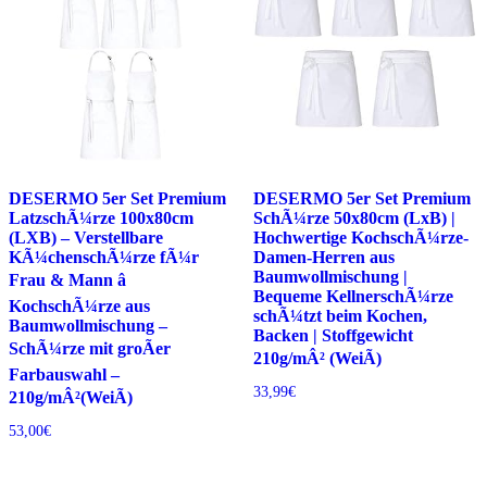
DESERMO 5er Set Premium
DESERMO 5er Set Premium
LatzschÃ¼rze 100x80cm
SchÃ¼rze 50x80cm (LxB) |
(LXB) – Verstellbare
Hochwertige KochschÃ¼rze-
KÃ¼chenschÃ¼rze fÃ¼r
Damen-Herren aus
Baumwollmischung |
Frau & Mann â
Bequeme KellnerschÃ¼rze
KochschÃ¼rze aus
schÃ¼tzt beim Kochen,
Baumwollmischung –
Backen | Stoffgewicht
SchÃ¼rze mit groÃer
210g/mÂ² (WeiÃ)
Farbauswahl –
33,99
€
210g/mÂ²(WeiÃ)
53,00
€