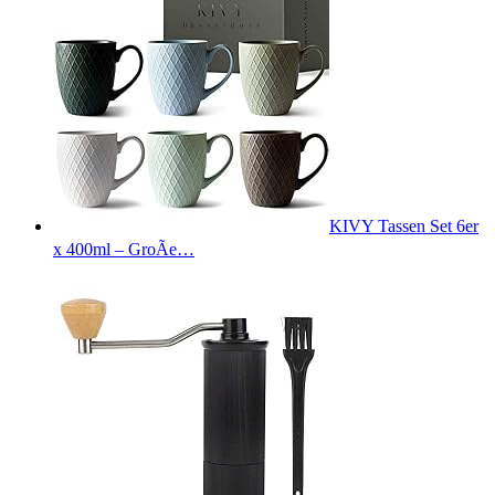
KIVY Tassen Set 6er
x 400ml – GroÃe…