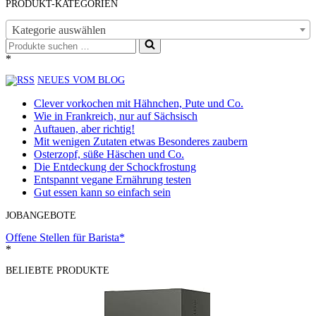
PRODUKT-KATEGORIEN
Kategorie auswählen
Suchen
nach …
*
NEUES VOM BLOG
Clever vorkochen mit Hähnchen, Pute und Co.
Wie in Frankreich, nur auf Sächsisch
Auftauen, aber richtig!
Mit wenigen Zutaten etwas Besonderes zaubern
Osterzopf, süße Häschen und Co.
Die Entdeckung der Schockfrostung
Entspannt vegane Ernährung testen
Gut essen kann so einfach sein
JOBANGEBOTE
Offene Stellen für Barista*
*
BELIEBTE PRODUKTE