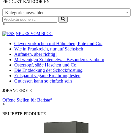
PRODUKT-KATEGORIEN
Kategorie auswählen
Suchen
nach …
*
NEUES VOM BLOG
Clever vorkochen mit Hähnchen, Pute und Co.
Wie in Frankreich, nur auf Sächsisch
Auftauen, aber richtig!
Mit wenigen Zutaten etwas Besonderes zaubern
Osterzopf, süße Häschen und Co.
Die Entdeckung der Schockfrostung
Entspannt vegane Ernährung testen
Gut essen kann so einfach sein
JOBANGEBOTE
Offene Stellen für Barista*
*
BELIEBTE PRODUKTE