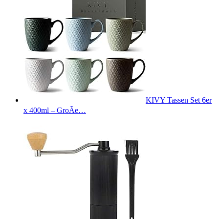
KIVY Tassen Set 6er
x 400ml – GroÃe…