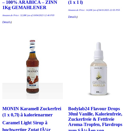
– 100% ARABICA – ZINN
(1 x 1 l)
1Kg GEMAHLENER
Amazon.de Price:
14,69
€
(as of 04/11/2025 22:05 PST-
Amazon.de Price:
32,08
€
(as of 10/04/2023 12:46 PST-
Details
)
Details
)
MONIN Karamell Zuckerfrei
Bodylab24 Flavour Drops
30ml Vanille, Kalorienfreie,
(1 x 0,7l) â kalorienarmer
Zuckerfreie & Fettfreie
Caramel Light Sirup â
Aroma-Tropfen, Flavdrops
hochwertige Zutat fÃ¼r
zum SÃ¼Ãen von