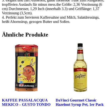
3. elegant und zart Aussehen, glatte fließende Tülle zum Ausgießen,
tropffreien Auslaufs für minus mess.the Größe: 2,36 Verzinsung (6
cm) Durchmesser, 1,29 Inch (innerhalb 3.3) und Grifflänge: 1,37
Verzinsung (3,5cm).
4. Perfekt zum Servieren Kaffeesahne und Milch, Salatdressings,
heißt Ahornsirup, gezogen Butter und Soßen.
Ähnliche Produkte
KAFFEE PASSALACQUA
DaVinci Gourmet Classic
MEKICO – GUSTO TONDO
Hazelnut Syrup Pet, 1er Pack