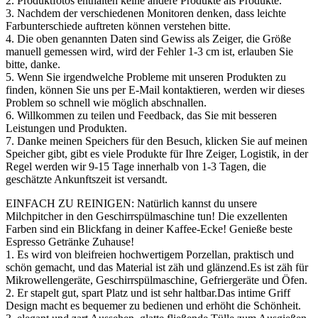
2. Produktfotos enthalten keine andere Produkte als Produkte.
3. Nachdem der verschiedenen Monitoren denken, dass leichte
Farbunterschiede auftreten können verstehen bitte.
4. Die oben genannten Daten sind Gewiss als Zeiger, die Größe
manuell gemessen wird, wird der Fehler 1-3 cm ist, erlauben Sie
bitte, danke.
5. Wenn Sie irgendwelche Probleme mit unseren Produkten zu
finden, können Sie uns per E-Mail kontaktieren, werden wir dieses
Problem so schnell wie möglich abschnallen.
6. Willkommen zu teilen und Feedback, das Sie mit besseren
Leistungen und Produkten.
7. Danke meinen Speichers für den Besuch, klicken Sie auf meinen
Speicher gibt, gibt es viele Produkte für Ihre Zeiger, Logistik, in der
Regel werden wir 9-15 Tage innerhalb von 1-3 Tagen, die
geschätzte Ankunftszeit ist versandt.
EINFACH ZU REINIGEN: Natürlich kannst du unsere
Milchpitcher in den Geschirrspülmaschine tun! Die exzellenten
Farben sind ein Blickfang in deiner Kaffee-Ecke! Genieße beste
Espresso Getränke Zuhause!
1. Es wird von bleifreien hochwertigem Porzellan, praktisch und
schön gemacht, und das Material ist zäh und glänzend.Es ist zäh für
Mikrowellengeräte, Geschirrspülmaschine, Gefriergeräte und Öfen.
2. Er stapelt gut, spart Platz und ist sehr haltbar.Das intime Griff
Design macht es bequemer zu bedienen und erhöht die Schönheit.