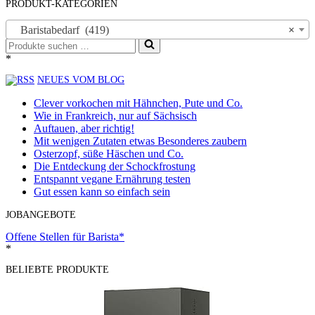
PRODUKT-KATEGORIEN
Baristabedarf (419)
×
Suchen
nach …
*
NEUES VOM BLOG
Clever vorkochen mit Hähnchen, Pute und Co.
Wie in Frankreich, nur auf Sächsisch
Auftauen, aber richtig!
Mit wenigen Zutaten etwas Besonderes zaubern
Osterzopf, süße Häschen und Co.
Die Entdeckung der Schockfrostung
Entspannt vegane Ernährung testen
Gut essen kann so einfach sein
JOBANGEBOTE
Offene Stellen für Barista*
*
BELIEBTE PRODUKTE