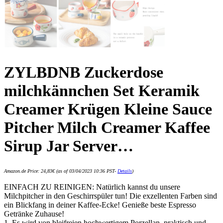
ZYLBDNB Zuckerdose
milchkännchen Set Keramik
Creamer Krügen Kleine Sauce
Pitcher Milch Creamer Kaffee
Sirup Jar Server…
Amazon.de Price:
24,83
€
(as of 03/04/2023 10:36 PST-
Details
)
EINFACH ZU REINIGEN: Natürlich kannst du unsere
Milchpitcher in den Geschirrspüler tun! Die exzellenten Farben sind
ein Blickfang in deiner Kaffee-Ecke! Genieße beste Espresso
Getränke Zuhause!
1. Es wird von bleifreien hochwertigem Porzellan, praktisch und