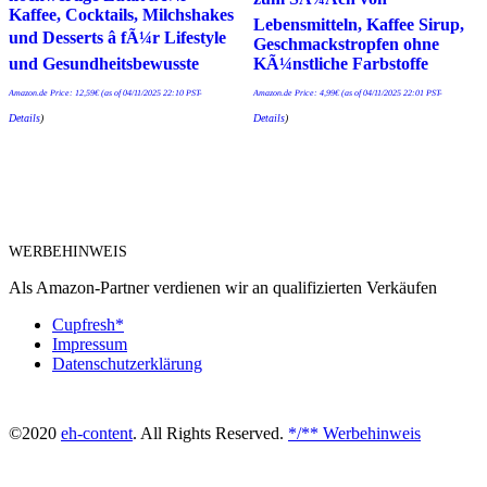
Kaffee, Cocktails, Milchshakes
Lebensmitteln, Kaffee Sirup,
und Desserts â fÃ¼r Lifestyle
Geschmackstropfen ohne
und Gesundheitsbewusste
KÃ¼nstliche Farbstoffe
Amazon.de Price:
12,59
€
(as of 04/11/2025 22:10 PST-
Amazon.de Price:
4,99
€
(as of 04/11/2025 22:01 PST-
Details
)
Details
)
WERBEHINWEIS
Als Amazon-Partner verdienen wir an qualifizierten Verkäufen
Cupfresh*
Impressum
Datenschutzerklärung
©2020
eh-content
. All Rights Reserved.
*/** Werbehinweis