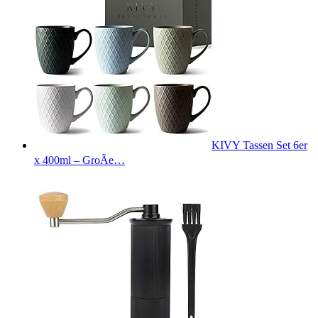
KIVY Tassen Set 6er
x 400ml – GroÃe…